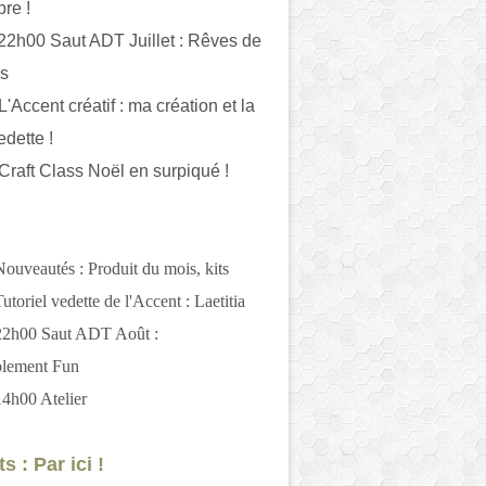
bre !
 22h00 Saut ADT Juillet : Rêves de
es
L'Accent créatif : ma création et la
edette !
 Craft Class Noël en surpiqué !
Nouveautés : Produit du mois, kits
utoriel vedette de l'Accent : Laetitia
 22h00 Saut ADT Août :
blement Fun
14h00 Atelier
s : Par ici !