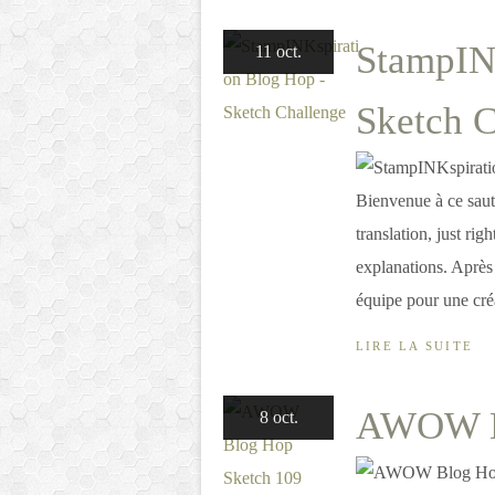
StampIN
11 oct.
Sketch C
Bienvenue à ce saut
translation, just rig
explanations. Après 
équipe pour une créa
LIRE LA SUITE
AWOW Bl
8 oct.