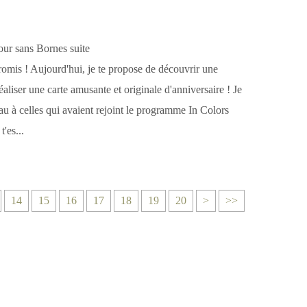
omis ! Aujourd'hui, je te propose de découvrir une
aliser une carte amusante et originale d'anniversaire ! Je
au à celles qui avaient rejoint le programme In Colors
t'es...
3
4
5
6
7
8
9
1
2
14
15
16
17
18
19
20
>
>>
0
0
0
0
0
0
0
0
0
0
0