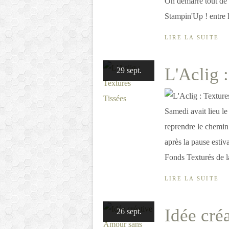
On démarre tout de 
Stampin'Up ! entre l
LIRE LA SUITE
L'Aclig 
29 sept.
Samedi avait lieu l
reprendre le chemin 
après la pause estiva
Fonds Texturés de la
LIRE LA SUITE
Idée cré
26 sept.