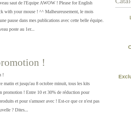
Catal
veau saut de l'Equipe AWOW ! Please for English
click with your mouse ! ^^ Malheureusement, le mois
re une pause dans mes publications avec cette belle équipe.
eau poste au 1er...
C
promotion !
Exclu
e matin et jusqu'au 8 octobre minuit, tous les kits
n promotion ! Entre 10 et 30% de réduction pour
 produits et pour s'amuser avec ! Est-ce que ce n'est pas
velle ? Dites...