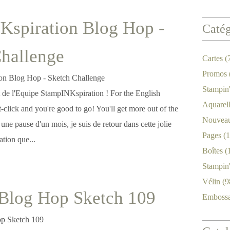
Kspiration Blog Hop -
Catég
hallenge
Cartes
(
Promos
Stampin
 de l'Equipe StampINKspiration ! For the English
Aquarel
ht-click and you're good to go! You'll get more out of the
Nouveau
une pause d'un mois, je suis de retour dans cette jolie
Pages
(1
tion que...
Boîtes
(
Stampin
Vélin
(9
og Hop Sketch 109
Emboss