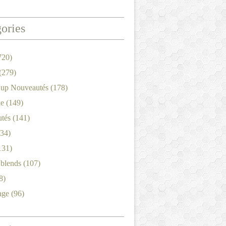
ories
720)
(279)
'up Nouveautés
(178)
le
(149)
tés
(141)
34)
131)
'blends
(107)
8)
age
(96)