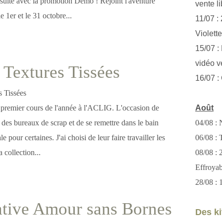
suite avec la promotion Démo ! Rejoint l'aventure
vente li
e 1er et le 31 octobre...
11/07 :
Violett
15/07 : 
vidéo v
: Textures Tissées
16/07 :
e premier cours de l'année à l'ACLIG. L'occasion de
Août
des bureaux de scrap et de se remettre dans le bain
04/08 : 
le pour certaines. J'ai choisi de leur faire travailler les
06/08 : T
 collection...
08/08 :
Effroya
28/08 : 
ative Amour sans Bornes
Des kit