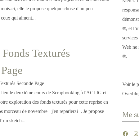
Merci. T
mois-ci, elle te propose quelque chose d'un peu
responsa
t ceux qui aiment...
démonstr
®, et l’u
services
Web ne s
 Fonds Texturés
®.
 Page
Voir le p
 lieu le deuxième cours de Scrapbooking à l'ACLIG et
Overblo
tre exploration des fonds texturés pour cette reprise en
os morceau de novembre - j'en reparlerai -. Je propose
Me su
 un sketch...