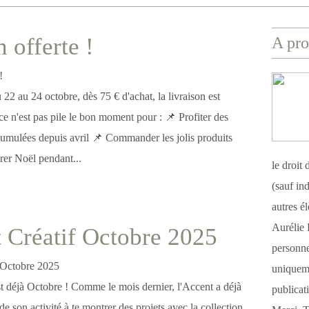
 offerte !
A pro
22 au 24 octobre, dès 75 € d'achat, la livraison est
 ce n'est pas pile le bon moment pour : 📌 Profiter des
cumulées depuis avril 📌 Commander les jolis produits
rer Noël pendant...
le droit
(sauf ind
autres é
Aurélie 
 Créatif Octobre 2025
personnel
uniqueme
déjà Octobre ! Comme le mois dernier, l'Accent a déjà
publicat
de son activité à te montrer des projets avec la collection