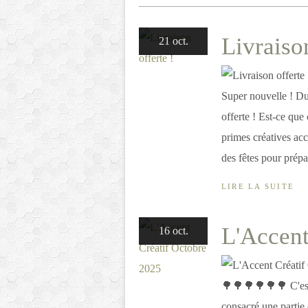
Livraison
21 oct.
Super nouvelle ! Du 
offerte ! Est-ce que
primes créatives ac
des fêtes pour prépa
LIRE LA SUITE
L'Accent
16 oct.
🌳🌳🌳🌳🌳🌳 C'est 
consacré une partie 