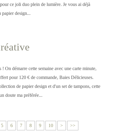
 pour ce joli duo plein de lumière. Je vous ai déjà
 papier design...
réative
es ! On démarre cette semaine avec une carte minute,
 offert pour 120 € de commande, Baies Délicieuses.
llection de papier design et d'un set de tampons, cette
n doute ma préférée...
5
6
7
8
9
10
>
>>