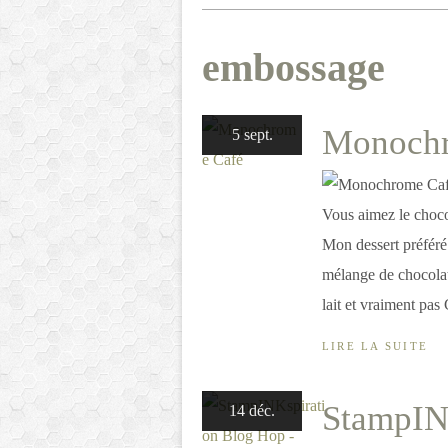
embossage
Monochr
5 sept.
Vous aimez le chocol
Mon dessert préféré 
mélange de chocolat
lait et vraiment pas 
LIRE LA SUITE
StampIN
14 déc.