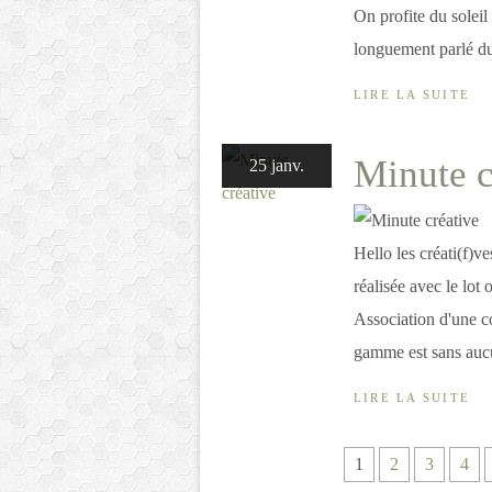
On profite du soleil
longuement parlé du
LIRE LA SUITE
Minute c
25 janv.
Hello les créati(f)v
réalisée avec le lot
Association d'une co
gamme est sans aucu
LIRE LA SUITE
1
2
3
4