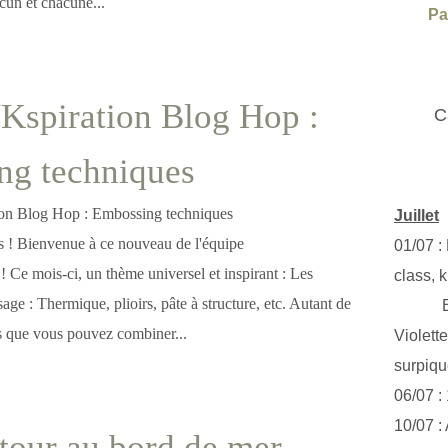
un et chacune...
Pa
Kspiration Blog Hop :
C
ng techniques
Juillet
es ! Bienvenue à ce nouveau de l'équipe
01/07 :
 Ce mois-ci, un thème universel et inspirant : Les
class, k
ge : Thermique, plioirs, pâte à structure, etc. Autant de
Exclus
es que vous pouvez combiner...
Violett
surpiq
06/07 :
10/07 :
tour au bord de mer...