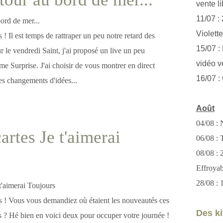
vente li
11/07 :
Violett
s ! Il est temps de rattraper un peu notre retard des
15/07 : 
 le vendredi Saint, j'ai proposé un live un peu
vidéo v
ème Surprise. J'ai choisir de vous montrer en direct
16/07 :
s changements d'idées...
Août
04/08 : 
artes Je t'aimerai
06/08 : T
08/08 :
s
Effroya
28/08 : 
es ! Vous vous demandiez où étaient les nouveautés ces
Des kit
s ? Hé bien en voici deux pour occuper votre journée !