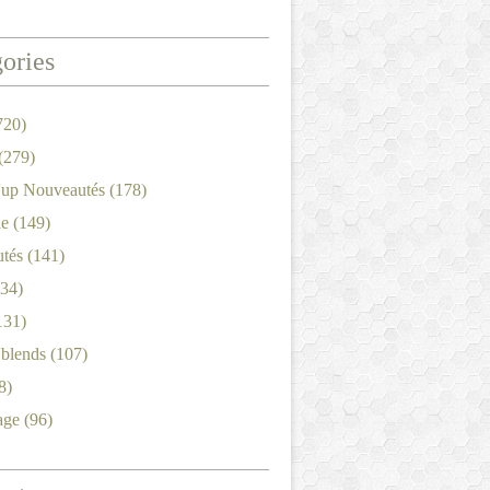
ories
720)
(279)
'up Nouveautés
(178)
le
(149)
tés
(141)
34)
131)
'blends
(107)
8)
age
(96)