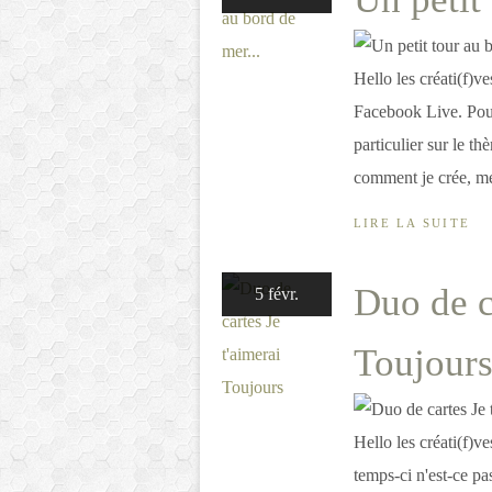
Hello les créati(f)ve
Facebook Live. Pour
particulier sur le th
comment je crée, me
LIRE LA SUITE
Duo de c
5 févr.
Toujour
Hello les créati(f)v
temps-ci n'est-ce pa