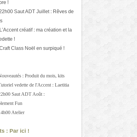
bre !
 22h00 Saut ADT Juillet : Rêves de
es
L'Accent créatif : ma création et la
edette !
 Craft Class Noël en surpiqué !
Nouveautés : Produit du mois, kits
utoriel vedette de l'Accent : Laetitia
 22h00 Saut ADT Août :
blement Fun
14h00 Atelier
s : Par ici !