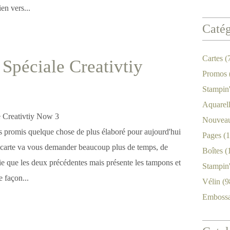
ien vers...
Catég
Cartes
(
Spéciale Creativtiy
Promos
Stampin
Aquarel
Nouveau
is promis quelque chose de plus élaboré pour aujourd'hui
Pages
(1
te carte va vous demander beaucoup plus de temps, de
Boîtes
(
ie que les deux précédentes mais présente les tampons et
Stampin
 façon...
Vélin
(9
Emboss