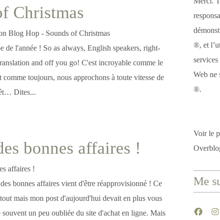
Merci. T
f Christmas
responsa
démonstr
®, et l’u
e de l'année ! So as always, English speakers, right-
services
translation and off you go! C'est incroyable comme le
Web ne s
Et comme toujours, nous approchons à toute vitesse de
®.
rêt… Dites...
Voir le p
des bonnes affaires !
Overblo
Me su
des bonnes affaires vient d'être réapprovisionné ! Ce
 tout mais mon post d'aujourd'hui devait en plus vous
ie souvent un peu oubliée du site d'achat en ligne. Mais