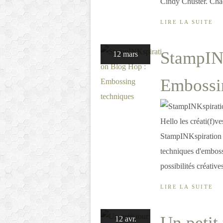
Cindy Chuster. Chac
LIRE LA SUITE
StampIN
12 mars
Embossi
Hello les créati(f)v
StampINKspiration !
techniques d'embossa
possibilités créativ
LIRE LA SUITE
Un petit 
12 avr.