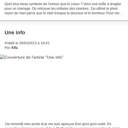
Quel plus beau symbole de l'amour que le coeur ? Voici une boîte à dragée
pour un mariage. On retrouve les initiales des mariées. J'ai utilisé le plioir
rayon de miel parce que le miel évoque la douceur et le bonheur. Pour moi
du moins. Il ne reste qu'à...
Une info
Publié le 20/03/2013 à 18:01
Par
Alfa
J'ai remonté mes posts et je me suis aperçue d'un gros gros oubli. En