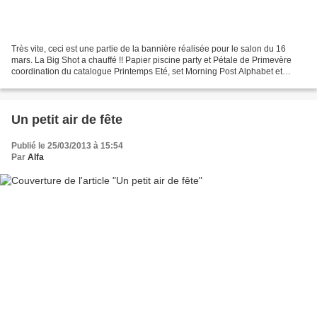
Très vite, ceci est une partie de la bannière réalisée pour le salon du 16
mars. La Big Shot a chauffé !! Papier piscine party et Pétale de Primevère
coordination du catalogue Printemps Eté, set Morning Post Alphabet et
Framelits Cadres d'Apothicaires...
Un petit air de fête
Publié le 25/03/2013 à 15:54
Par
Alfa