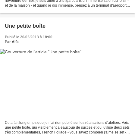
novembre dernier, je suis allée à Stuttgart dans un immense salon du loisir -
et de la maison - et quand je dis immense, pensez à un terminal d'aéroport
avec des escalators, divers...
Une petite boîte
Publié le 20/03/2013 à 18:00
Par
Alfa
Cela fait longtemps que je n'ai rien publié sur les réalisations d'ateliers. Voici
une petite boîte, qui visiblement a eaucoup de succès et qui utilise deux sets
très complémentaires, French Foliage - vous savez combien j'aime se set - et