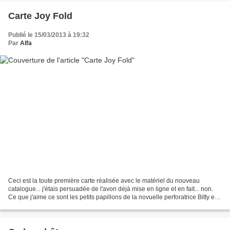
Carte Joy Fold
Publié le 15/03/2013 à 19:32
Par
Alfa
Ceci est la toute première carte réalisée avec le matériel du nouveau
catalogue... j'étais persuadée de l'avori déjà mise en ligne et en fait... non.
Ce que j'aime ce sont les petits papillons de la novuelle perforatrice Bitty et
le plioir de gaufrage...