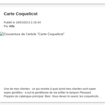
le set Douce...
Carte Coquelicot
Publié le 18/03/2013 à 18:44
Par
Alfa
Une de mes clientes - ce qui montre à quel point mes clientes sont super
super gentilles - a eut la gentillesse de me prêter le tampon Pleasant
Poppies du catalogue principal. Bien. Vous devez le savoir, les coquelicots,
c'est ma fleur. Je ne partage...