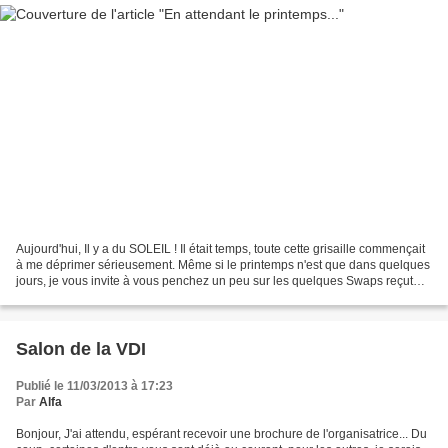
Aujourd'hui, Il y a du SOLEIL ! Il était temps, toute cette grisaille commençait
à me déprimer sérieusement. Même si le printemps n'est que dans quelques
jours, je vous invite à vous penchez un peu sur les quelques Swaps reçut
lors de l'échange de janvier...
Salon de la VDI
Publié le 11/03/2013 à 17:23
Par
Alfa
Bonjour, J'ai attendu, espérant recevoir une brochure de l'organisatrice... Du