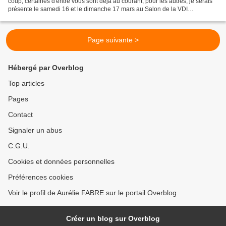
coup, certaines d'entre vous sont déjà au courant, pour les autres, je serais
présente le samedi 16 et le dimanche 17 mars au Salon de la VDI
d'Entzheim en compagnie d'autres...
Page suivante >
Hébergé par Overblog
Top articles
Pages
Contact
Signaler un abus
C.G.U.
Cookies et données personnelles
Préférences cookies
Voir le profil de Aurélie FABRE sur le portail Overblog
Créer un blog sur Overblog