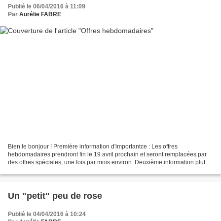
Publié le 06/04/2016 à 11:09
Par
Aurélie FABRE
Bien le bonjour ! Première information d'importantce : Les offres
hebdomadaires prendront fin le 19 avril prochain et seront remplacées par
des offres spéciales, une fois par mois environ. Deuxième information plutôt
facile à se rendre compte : cette...
Un "petit" peu de rose
Publié le 04/04/2016 à 10:24