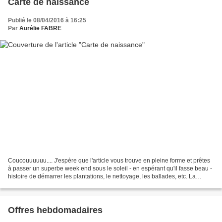
Carte de naissance
Publié le 08/04/2016 à 16:25
Par
Aurélie FABRE
Coucouuuuuu.... J'espère que l'article vous trouve en pleine forme et prêtes
à passer un superbe week end sous le soleil - en espérant qu'il fasse beau -
histoire de démarrer les plantations, le nettoyage, les ballades, etc. La
semaine prochaine, c'est...
Offres hebdomadaires