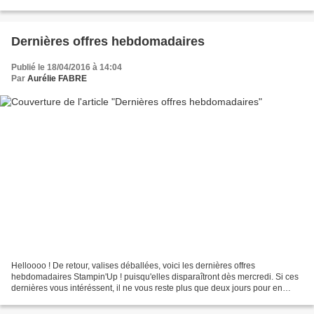
annuel ou saisonniers qui...
Dernières offres hebdomadaires
Publié le 18/04/2016 à 14:04
Par
Aurélie FABRE
Helloooo ! De retour, valises déballées, voici les dernières offres
hebdomadaires Stampin'Up ! puisqu'elles disparaîtront dès mercredi. Si ces
dernières vous intéréssent, il ne vous reste plus que deux jours pour en
profiter ! Quand aux réalisations,...