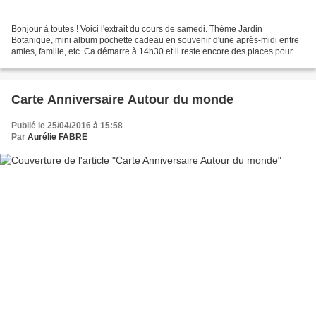
Bonjour à toutes ! Voici l'extrait du cours de samedi. Thème Jardin
Botanique, mini album pochette cadeau en souvenir d'une après-midi entre
amies, famille, etc. Ca démarre à 14h30 et il reste encore des places pour
les intéressées ! Contactez moi vite...
Carte Anniversaire Autour du monde
Publié le 25/04/2016 à 15:58
Par
Aurélie FABRE