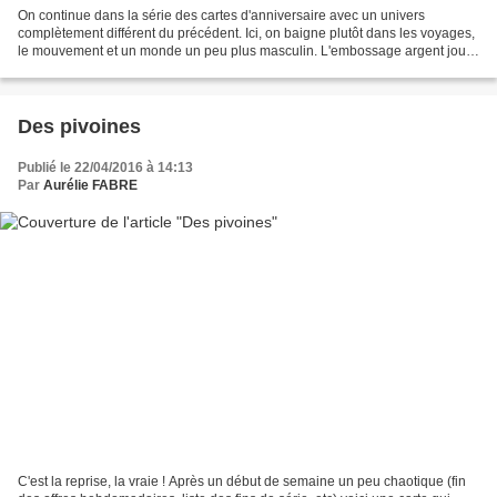
On continue dans la série des cartes d'anniversaire avec un univers
complètement différent du précédent. Ici, on baigne plutôt dans les voyages,
le mouvement et un monde un peu plus masculin. L'embossage argent joue
sur les reflets de la mer et se mélange...
Des pivoines
Publié le 22/04/2016 à 14:13
Par
Aurélie FABRE
C'est la reprise, la vraie ! Après un début de semaine un peu chaotique (fin