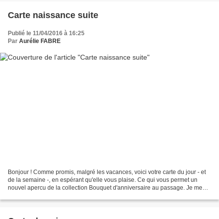
Carte naissance suite
Publié le 11/04/2016 à 16:25
Par
Aurélie FABRE
Bonjour ! Comme promis, malgré les vacances, voici votre carte du jour - et
de la semaine -, en espérant qu'elle vous plaise. Ce qui vous permet un
nouvel apercu de la collection Bouquet d'anniversaire au passage. Je me
suis amusée à liftée une carte...