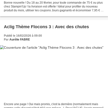
Bonne nouvelle ! Du 18 au 20 février, pour toute commande de 75 € ou plus
chez Stampin'Up ! la livraison est offerte ! Idéal pour profiter du nouveau
produit du mois, utiliser les coupons Jours gagnants et économiser 7,95 € !
La livraison gratuite est...
Aclig Thème Flocons 3 : Avec des chutes
Publié le 16/02/2026 à 09:00
Par
Aurélie FABRE
Encore une page ! Oui mais promis, c'est la dernière (normalement mais
comme celle d'avant n'était déjà pas prévue...). Pour l'ACLIG, j'avais proposé