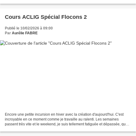
Comme elle n'est pas publiée...
Cours ACLIG Spécial Flocons 2
Publié le 10/02/2026 à 09:00
Par
Aurélie FABRE
Encore une petite incursion en hiver avec la création d'aujourd'hui. C'est
incroyable en ce moment comme je travaille au ralenti. Les semaines
passent très vite et le weekend, je suis tellement fatiguée et dépassée, que
je n'arrive pas à créer. C'est...