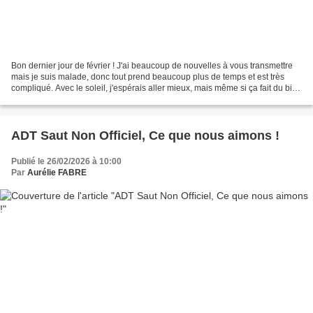
Bon dernier jour de février ! J'ai beaucoup de nouvelles à vous transmettre
mais je suis malade, donc tout prend beaucoup plus de temps et est très
compliqué. Avec le soleil, j'espérais aller mieux, mais même si ça fait du bien
au moral, ça ne fait rien...
ADT Saut Non Officiel, Ce que nous aimons !
Publié le 26/02/2026 à 10:00
Par
Aurélie FABRE