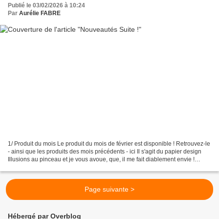
Publié le 03/02/2026 à 10:24
Par
Aurélie FABRE
1/ Produit du mois Le produit du mois de février est disponible ! Retrouvez-le
- ainsi que les produits des mois précédents - ici Il s'agit du papier design
Illusions au pinceau et je vous avoue, que, il me fait diablement envie !
Coloré, joyeux, parfait...
Page suivante >
Hébergé par Overblog