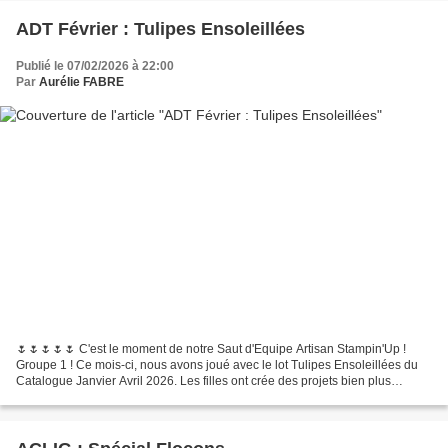
ADT Février : Tulipes Ensoleillées
Publié le 07/02/2026 à 22:00
Par
Aurélie FABRE
🌷🌷🌷🌷🌷 C'est le moment de notre Saut d'Equipe Artisan Stampin'Up !
Groupe 1 ! Ce mois-ci, nous avons joué avec le lot Tulipes Ensoleillées du
Catalogue Janvier Avril 2026. Les filles ont crée des projets bien plus
sensationnels que les miens, alors n'hésite...