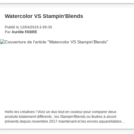
facile et plus clair...
Watercolor VS Stampin'Blends
Publié le 12/04/2019 à 09:30
Par
Aurélie FABRE
Hello les créatives ! Voici un duo tout en couleur pour comparer deux
produits totalement différents ; les Stampin'Blends ou feutres à alcool
présents depuis novembre 2017 maintenant et les encres aquarellables
Stampin'Up ! Les deux cartes sont crées...