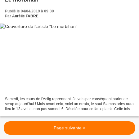
Publié le 04/04/2019 à 09:30
Par
Aurélie FABRE
Samedi, les cours de l'Aclig reprennent. Je vais par conséquent parler de
scrap aujourd'hui ! Mais avant cela, voici un errata, le saut Stampstories aura
lieu le 13 avril et non pas samedi 6. Désolée pour ce faux plaisir. Cette fois,
j'ai choisi de travailler...
Page suivante >