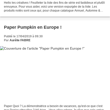
Hello les créatives ! Feuilleter la liste des fins de série est fastidieux et plutôt
ennuyeux. Pour vous aider, voici une version expurgée de la liste. Les
produits notés sont ceux qui, pour chaque catalogue Annuel, Automne &
fêtes et Occasions, seront...
Paper Pumpkin en Europe !
Publié le 17/04/2019 à 09:30
Par
Aurélie FABRE
Paper Quoi ? La démonstratrice a besoin de vacances, qu'est-ce que c'est
que Papier citrouilles ? Hé bien... Vous allez adorer. Je rêve que cela arrive