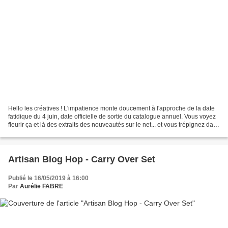
Hello les créatives ! L'impatience monte doucement à l'approche de la date
fatidique du 4 juin, date officielle de sortie du catalogue annuel. Vous voyez
fleurir ça et là des extraits des nouveautés sur le net... et vous trépignez dans
votre coin. Comme...
Artisan Blog Hop - Carry Over Set
Publié le 16/05/2019 à 16:00
Par
Aurélie FABRE