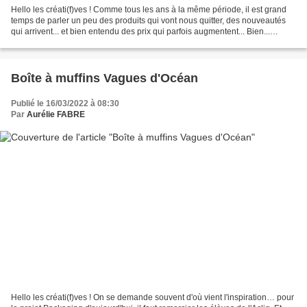
Hello les créati(f)ves ! Comme tous les ans à la même période, il est grand
temps de parler un peu des produits qui vont nous quitter, des nouveautés
qui arrivent... et bien entendu des prix qui parfois augmentent... Bien...
Démarrons par le plus important....
Boîte à muffins Vagues d'Océan
Publié le 16/03/2022 à 08:30
Par
Aurélie FABRE
Hello les créati(f)ves ! On se demande souvent d'où vient l'inspiration… pour