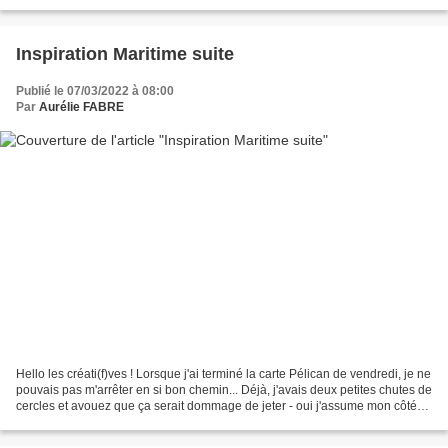
emballages, n'hésitez...
Inspiration Maritime suite
Publié le 07/03/2022 à 08:00
Par
Aurélie FABRE
Hello les créati(f)ves ! Lorsque j'ai terminé la carte Pélican de vendredi, je ne
pouvais pas m'arrêter en si bon chemin... Déjà, j'avais deux petites chutes de
cercles et avouez que ça serait dommage de jeter - oui j'assume mon côté
poubelle - Ce papier...