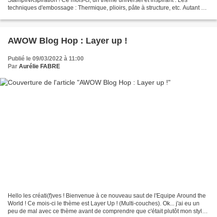
techniques d'embossage : Thermique, plioirs, pâte à structure, etc. Autant de
possibilités créatives que vous pouvez combiner...
AWOW Blog Hop : Layer up !
Publié le 09/03/2022 à 11:00
Par
Aurélie FABRE
Hello les créati(f)ves ! Bienvenue à ce nouveau saut de l'Equipe Around the
World ! Ce mois-ci le thème est Layer Up ! (Multi-couches). Ok... j'ai eu un
peu de mal avec ce thème avant de comprendre que c'était plutôt mon style