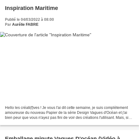
Inspiration Maritime
Publié le 04/03/2022 à 08:00
Par
Aurélie FABRE
Hello les créati(f)ves ! Je vous l'ai dit cette semaine, je suis complètement
amoureuse du nouveau Papier de la série Design Vagues d'Océan et j'ai
bien peur que vous n'ayez pas fini de voir des créations l'utilisant. Mais, si
vous n'aimez pas cette collection...
Emballage minute Vagues D'océan (Vidéo à