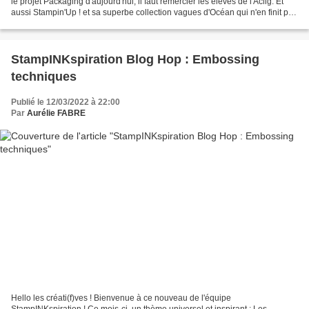
le projet Packaging d'aujourd'hui, il faut remercier les élèves de l'Aclig. Et
aussi Stampin'Up ! et sa superbe collection vagues d'Océan qui n'en finit pas
de m'inspirer !...
StampINKspiration Blog Hop : Embossing
techniques
Publié le 12/03/2022 à 22:00
Par
Aurélie FABRE
Hello les créati(f)ves ! Bienvenue à ce nouveau de l'équipe
StampINKspiration ! Ce mois-ci, un thème universel et inspirant : Les