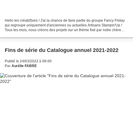
Hello les créati(f)ves ! J'ai la chance de faire partie du groupe Fancy Friday
qui regroupe uniquement d'anciennes ou actuelles Artisans Stampin'Up !
Tous les mois, nous créons des projets sur un thème fixé par notre chère
Cindy Chuster. Chacun et chacune...
Fins de série du Catalogue annuel 2021-2022
Publié le 24/03/2022 à 08:00
Par
Aurélie FABRE