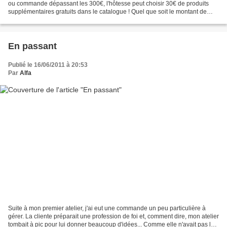
ou commande dépassant les 300€, l'hôtesse peut choisir 30€ de produits
supplémentaires gratuits dans le catalogue ! Quel que soit le montant de
l'atelier, vous ne gagnerez qu'un seul...
En passant
Publié le 16/06/2011 à 20:53
Par
Alfa
Suite à mon premier atelier, j'ai eut une commande un peu particulière à
gérer. La cliente préparait une profession de foi et, comment dire, mon atelier
tombait à pic pour lui donner beaucoup d'idées... Comme elle n'avait pas le