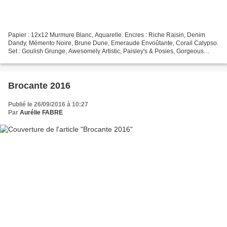
Papier : 12x12 Murmure Blanc, Aquarelle. Encres : Riche Raisin, Denim
Dandy, Mémento Noire, Brune Dune, Emeraude Envoûtante, Corail Calypso.
Set : Goulish Grunge, Awesomely Artistic, Paisley's & Posies, Gorgeous
Grunge. Embellissements : Stylos Project...
Brocante 2016
Publié le 26/09/2016 à 10:27
Par
Aurélie FABRE