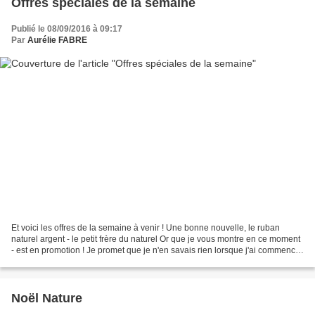
Offres spéciales de la semaine
Publié le 08/09/2016 à 09:17
Par
Aurélie FABRE
Et voici les offres de la semaine à venir ! Une bonne nouvelle, le ruban
naturel argent - le petit frère du naturel Or que je vous montre en ce moment
- est en promotion ! Je promet que je n'en savais rien lorsque j'ai commencé
mes réalisations ! 2015-2017...
Noël Nature