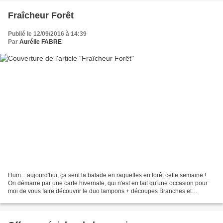
Fraîcheur Forêt
Publié le 12/09/2016 à 14:39
Par
Aurélie FABRE
Hum... aujourd'hui, ça sent la balade en raquettes en forêt cette semaine !
On démarre par une carte hivernale, qui n'est en fait qu'une occasion pour
moi de vous faire découvrir le duo tampons + découpes Branches et
Pommes de pin... ainsi qu'une des...