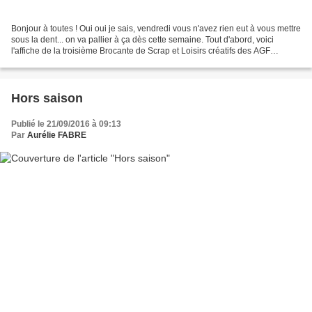
Bonjour à toutes ! Oui oui je sais, vendredi vous n'avez rien eut à vous mettre
sous la dent... on va pallier à ça dès cette semaine. Tout d'abord, voici
l'affiche de la troisième Brocante de Scrap et Loisirs créatifs des AGF
d'Entzheim. Au programme...
Hors saison
Publié le 21/09/2016 à 09:13
Par
Aurélie FABRE