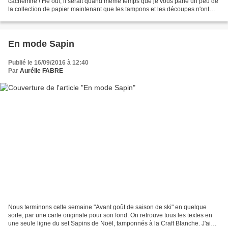
cachemire ! Hé oui, il serait quand même temps que je vous parle un peu de
la collection de papier maintenant que les tampons et les découpes n'ont
plus de secret pour vous ! Comme tout...
En mode Sapin
Publié le 16/09/2016 à 12:40
Par
Aurélie FABRE
Nous terminons cette semaine "Avant goût de saison de ski" en quelque
sorte, par une carte originale pour son fond. On retrouve tous les textes en
une seule ligne du set Sapins de Noël, tamponnés à la Craft Blanche. J'aime