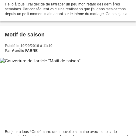
Hello à tous ! J'ai décidé de rattraper un peu mon retard des dernières
semaines. Par conséquent voici une réalisation que j'ai dans mes cartons
depuis un petit moment maintenant sur le thème du mariage. Comme je sais
que vous aimez les tuto, je vous...
Motif de saison
Publié le 19/09/2016 à 11:10
Par
Aurélie FABRE
Bonjour à tous ! On démarre une nouvelle semaine avec... une carte