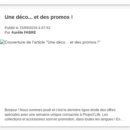
bien l'effet ^^. Pour la suite......
Une déco... et des promos !
Publié le 15/09/2016 à 07:52
Par
Aurélie FABRE
Bonjour ! Nous sommes jeudi et c'est la dernière ligne droite des offres
spéciales avec une semaine unique consacrée à Project Life. Les
collections et accessoires sont en promotion, dans toutes les langues ! En
voilà une bonne nouvelle pour vos albums...