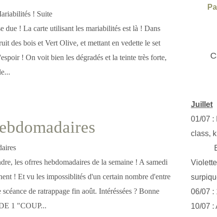
Pa
due ! La carte utilisant les mariabilités est là ! Dans
uit des bois et Vert Olive, et mettant en vedette le set
C
spoir ! On voit bien les dégradés et la teinte très forte,
e...
Juillet
01/07 :
Hebdomadaires
class, k
Exclus
ndre, les ofrres hebdomadaires de la semaine ! A samedi
Violett
nent ! Et vu les impossiblités d'un certain nombre d'entre
surpiq
e scéance de ratrappage fin août. Intéréssées ? Bonne
06/07 :
DE 1 "COUP...
10/07 :