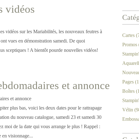
s vidéos
Catég
s vidéos sur les Mariabilités, les nouveaux feutres à
Cartes
(
s ont vues en démonstration samedi. De quoi
Promos
lus sceptiques ! A bientôt pourde nouvelles vidéos!
Stampin
Aquarel
Nouveau
Pages
(1
ebdomadaires et annonce
Boîtes
(
Stampin
iter plus bas, voici les deux dates pour le rattrapage
Vélin
(9
ntation du nouveau catalogue, samedi 23 et samedi 30
Emboss
z moi de la date qui vous arrange le plus ! Rappel :
 en visionnage...