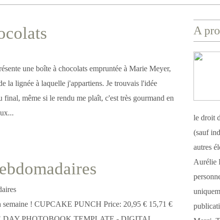
ocolats
A pro
résente une boîte à chocolats empruntée à Marie Meyer,
 la lignée à laquelle j'appartiens. Je trouvais l'idée
u final, même si le rendu me plaît, c'est très gourmand en
ux...
le droit
(sauf ind
autres é
Aurélie 
Hebdomadaires
personnel
uniqueme
e la semaine ! CUPCAKE PUNCH Price: 20,95 € 15,71 €
publicat
E DAY PHOTOBOOK TEMPLATE - DIGITAL