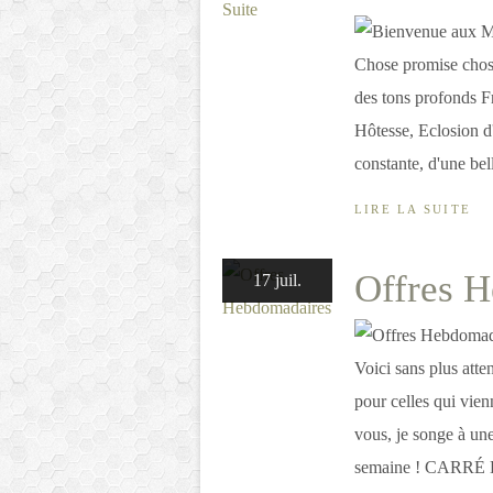
Chose promise chose 
des tons profonds Fr
Hôtesse, Eclosion d'e
constante, d'une bell
LIRE LA SUITE
Offres 
17 juil.
Voici sans plus atte
pour celles qui vien
vous, je songe à un
semaine ! CARRÉ 