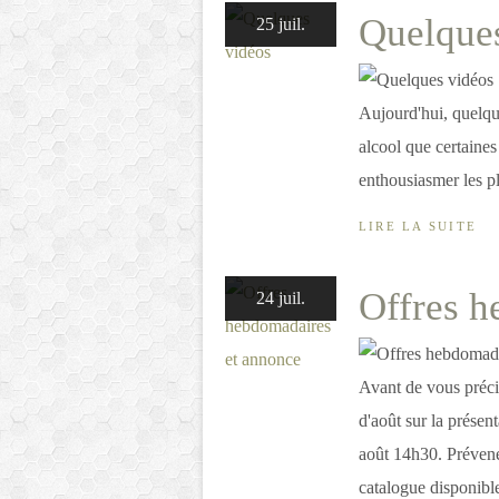
Quelque
25 juil.
Aujourd'hui, quelque
alcool que certaine
enthousiasmer les p
LIRE LA SUITE
Offres h
24 juil.
Avant de vous précip
d'août sur la prése
août 14h30. Prévene
catalogue disponible