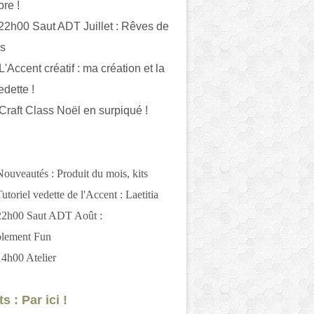
bre !
 22h00 Saut ADT Juillet : Rêves de
es
L'Accent créatif : ma création et la
edette !
 Craft Class Noël en surpiqué !
Nouveautés : Produit du mois, kits
utoriel vedette de l'Accent : Laetitia
 22h00 Saut ADT Août :
blement Fun
14h00 Atelier
s : Par ici !