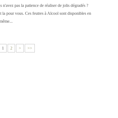
s n'avez pas la patience de réaliser de jolis dégradés ?
t la pour vous. Ces feutres à Alcool sont disponibles en
 même...
1
2
>
>>