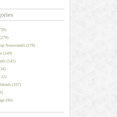
ories
720)
(279)
'up Nouveautés
(178)
le
(149)
tés
(141)
34)
132)
'blends
(107)
8)
age
(96)