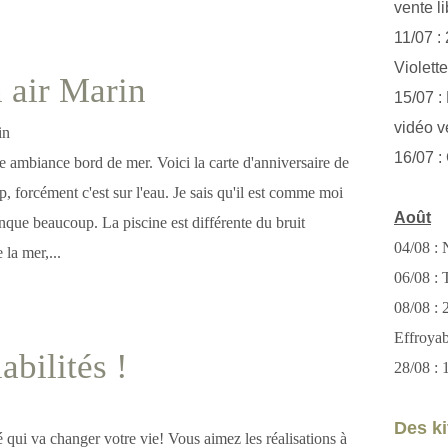
vente li
11/07 :
Violett
 air Marin
15/07 : 
vidéo v
16/07 :
e ambiance bord de mer. Voici la carte d'anniversaire de
 forcément c'est sur l'eau. Je sais qu'il est comme moi
Août
nque beaucoup. La piscine est différente du bruit
04/08 : 
 la mer,...
06/08 : T
08/08 :
Effroya
abilités !
28/08 : 
Des kit
 qui va changer votre vie! Vous aimez les réalisations à