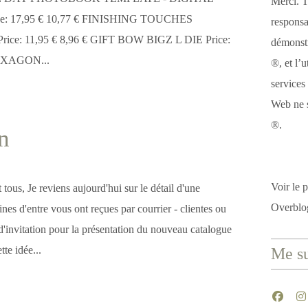
Merci. T
 17,95 € 10,77 € FINISHING TOUCHES
responsa
ice: 11,95 € 8,96 € GIFT BOW BIGZ L DIE Price:
démonstr
HEXAGON...
®, et l’u
services
Web ne s
®.
n
Voir le p
 tous, Je reviens aujourd'hui sur le détail d'une
Overblo
ines d'entre vous ont reçues par courrier - clientes ou
 d'invitation pour la présentation du nouveau catalogue
tte idée...
Me su