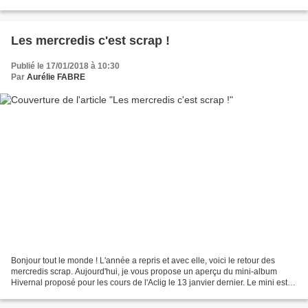
escapade au mois de mai, l'occasion...
Les mercredis c'est scrap !
Publié le 17/01/2018 à 10:30
Par
Aurélie FABRE
Bonjour tout le monde ! L'année a repris et avec elle, voici le retour des
mercredis scrap. Aujourd'hui, je vous propose un aperçu du mini-album
Hivernal proposé pour les cours de l'Aclig le 13 janvier dernier. Le mini est
adapté d'un mini-album réalisé...