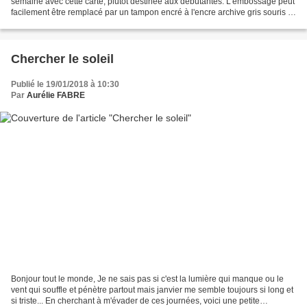
semaine avec cette carte, plutôt destinée aux débutantes. L'embossage peut
facilement être remplacé par un tampon encré à l'encre archive gris souris et
ainsi, vous obtenez avec...
Chercher le soleil
Publié le 19/01/2018 à 10:30
Par
Aurélie FABRE
Bonjour tout le monde, Je ne sais pas si c'est la lumière qui manque ou le
vent qui souffle et pénètre partout mais janvier me semble toujours si long et
si triste... En cherchant à m'évader de ces journées, voici une petite