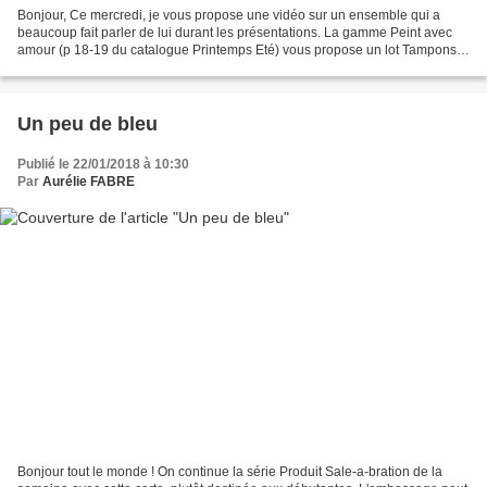
Bonjour, Ce mercredi, je vous propose une vidéo sur un ensemble qui a
beaucoup fait parler de lui durant les présentations. La gamme Peint avec
amour (p 18-19 du catalogue Printemps Eté) vous propose un lot Tampons +
Framelits sur le thème de la Saint-Valentin....
Un peu de bleu
Publié le 22/01/2018 à 10:30
Par
Aurélie FABRE
Bonjour tout le monde ! On continue la série Produit Sale-a-bration de la