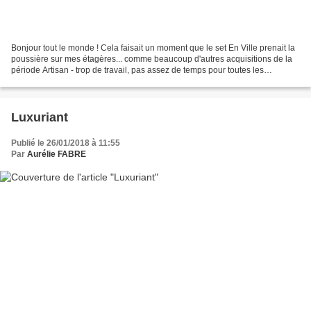
Bonjour tout le monde ! Cela faisait un moment que le set En Ville prenait la
poussière sur mes étagères... comme beaucoup d'autres acquisitions de la
période Artisan - trop de travail, pas assez de temps pour toutes les
nouveautés - et j'avais vraiment...
Luxuriant
Publié le 26/01/2018 à 11:55
Par
Aurélie FABRE