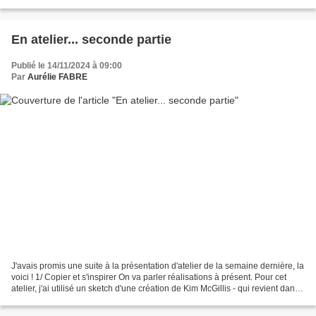
merveilleux Plioir 3D Sa-Peint....
En atelier... seconde partie
Publié le 14/11/2024 à 09:00
Par
Aurélie FABRE
J'avais promis une suite à la présentation d'atelier de la semaine dernière, la
voici ! 1/ Copier et s'inspirer On va parler réalisations à présent. Pour cet
atelier, j'ai utilisé un sketch d'une création de Kim McGillis - qui revient dans
l'Equipe Artisan...