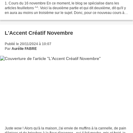
1. Cours du 16 novembre En ce moment, le blog se spécialise dans les
articles feuilletons ^^. Voici la deuxième partie et qui dit deuxième, dit qu'il y
en aura au moins un troisième sur le sujet. Donc, pour ce nouveau cours à
l'Aclig, le groupe était...
L'Accent Créatif Novembre
Publié le 20/11/2024 à 10:07
Par
Aurélie FABRE
Juste wow ! Alors qu'à la maison, j'ai envie de muffins à la cannelle, de pain
d'épices et de brioches à la fleur d'oranger - oui il fait moche, gris et froid, je