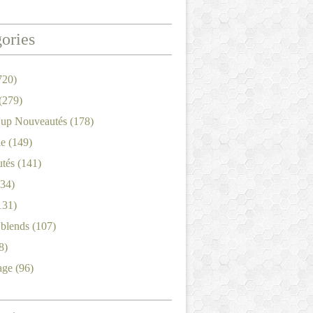
ories
720)
(279)
'up Nouveautés
(178)
le
(149)
tés
(141)
34)
131)
'blends
(107)
8)
age
(96)