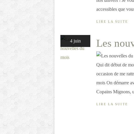
nos univers ! Je vou
accessibles que vous
LIRE LA SUITE
Les nouv
4 juin
Qui dit début de m
occasion de me ratt
mois On démarre ave
Copains Mignons, un
LIRE LA SUITE