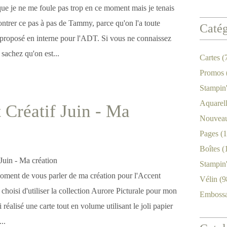
que je ne me foule pas trop en ce moment mais je tenais
trer ce pas à pas de Tammy, parce qu'on l'a toute
Catég
a proposé en interne pour l'ADT. Si vous ne connaissez
achez qu'on est...
Cartes
(
Promos
Stampin
Aquarel
 Créatif Juin - Ma
Nouveau
Pages
(1
Boîtes
(
Stampin
 moment de vous parler de ma création pour l'Accent
Vélin
(9
i choisi d'utiliser la collection Aurore Picturale pour mon
Emboss
i réalisé une carte tout en volume utilisant le joli papier
..