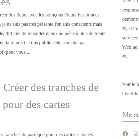
ées
Merci. T
responsa
démonstr
 je ne suis pas très présente j'en suis consciente mais
®, et l’u
 difficile de travailler dans une pièce à plus de trente
services
endant, voici le tips publié cette semaine par
Web ne s
i) pour vous....
®.
: Créer des tranches de
Voir le p
Overblo
 pour des cartes
Me su