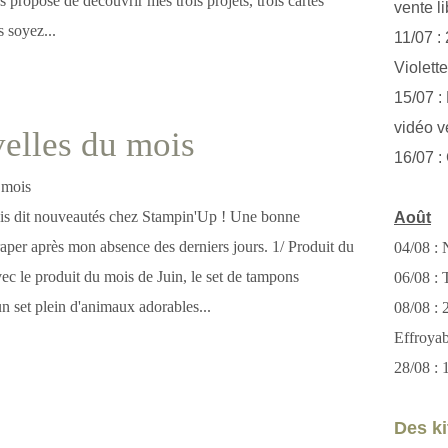
s propose de découvrir mes trois projets, trois cartes
vente li
 soyez...
11/07 :
Violett
15/07 : 
vidéo v
elles du mois
16/07 :
ois dit nouveautés chez Stampin'Up ! Une bonne
Août
raper après mon absence des derniers jours. 1/ Produit du
04/08 : 
c le produit du mois de Juin, le set de tampons
06/08 : T
 set plein d'animaux adorables...
08/08 :
Effroya
28/08 : 
Des kit