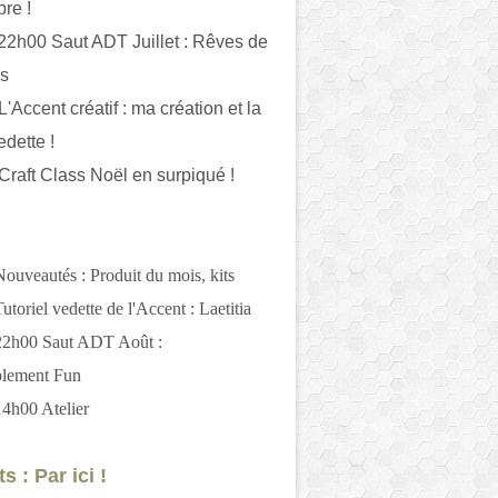
bre !
 22h00 Saut ADT Juillet : Rêves de
es
L'Accent créatif : ma création et la
edette !
 Craft Class Noël en surpiqué !
Nouveautés : Produit du mois, kits
utoriel vedette de l'Accent : Laetitia
 22h00 Saut ADT Août :
blement Fun
14h00 Atelier
s : Par ici !