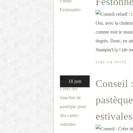
Festonn
Oui, avec la chaleur,
comme tout le monde,
degrés. Donc, en att
Stampin'Up ! (de mo
LIRE LA SUITE
Conseil 
18 juin
pastèque
estivales