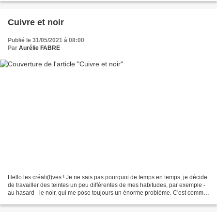
Cuivre et noir
Publié le 31/05/2021 à 08:00
Par
Aurélie FABRE
Hello les créati(f)ves ! Je ne sais pas pourquoi de temps en temps, je décide
de travailler des teintes un peu différentes de mes habitudes, par exemple -
au hasard - le noir, qui me pose toujours un énorme problème. C'est comme
ça que naissent parfois...