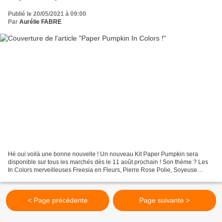
Publié le 20/05/2021 à 09:00
Par
Aurélie FABRE
Hé oui voilà une bonne nouvelle ! Un nouveau Kit Paper Pumpkin sera
disponible sur tous les marchés dès le 11 août prochain ! Son thème ? Les
In Colors merveilleuses Freesia en Fleurs, Pierre Rose Polie, Soyeuse
Succulente et Beau Bourdon. Ce kit contiendra...
< Page précédente
Page suivante >