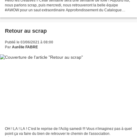
Hello les créatives !! Cette semaine sera une semaine de folie ! Aujourd'hui,
nous parlons scrap, puis mercredi, nous retrouveront la belle équipe
#AWOW pour un saut extraordinaire Approfondissement du Catalogue
Annuel et enfin samedi soir, toute l'équipe...
Retour au scrap
Publié le 03/06/2021 à 08:00
Par
Aurélie FABRE
OH ! LA ! LA ! C'est le reprise de l'Aclig samedi !!! Vous n'imaginez pas à quel
point ça va faire du bien de retrouver le chemin de l'association.