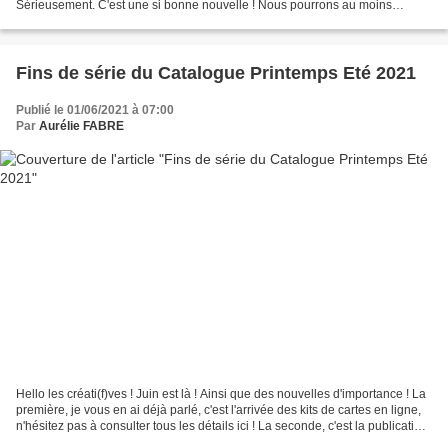
Sérieusement. C'est une si bonne nouvelle ! Nous pourrons au moins
terminer un trimestre et boucler sur...
Fins de série du Catalogue Printemps Eté 2021
Publié le 01/06/2021 à 07:00
Par
Aurélie FABRE
Hello les créati(f)ves ! Juin est là ! Ainsi que des nouvelles d'importance ! La
première, je vous en ai déjà parlé, c'est l'arrivée des kits de cartes en ligne,
n'hésitez pas à consulter tous les détails ici ! La seconde, c'est la publication
des produits...