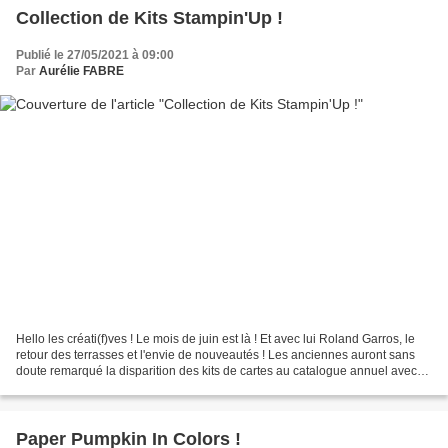
Collection de Kits Stampin'Up !
Publié le 27/05/2021 à 09:00
Par
Aurélie FABRE
Hello les créati(f)ves ! Le mois de juin est là ! Et avec lui Roland Garros, le
retour des terrasses et l'envie de nouveautés ! Les anciennes auront sans
doute remarqué la disparition des kits de cartes au catalogue annuel avec
cette Phrase, Rendez-vous...
Paper Pumpkin In Colors !