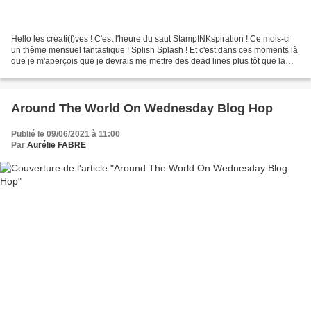
Hello les créati(f)ves ! C'est l'heure du saut StampINKspiration ! Ce mois-ci
un thème mensuel fantastique ! Splish Splash ! Et c'est dans ces moments là
que je m'aperçois que je devrais me mettre des dead lines plus tôt que la
semaine où je dois rendre....
Around The World On Wednesday Blog Hop
Publié le 09/06/2021 à 11:00
Par
Aurélie FABRE