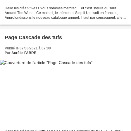
Hello les créati(f)ves ! Nous sommes mercredi... et c'est l'heure du saut
Around The World ! Ce mois-ci, le thème est Step it Up ! soit en français,
Approfondissons le nouveau catalogue annuel. Il faut par conséquent, aller
plus loin que simplement utiliser...
Page Cascade des tufs
Publié le 07/06/2021 à 07:00
Par
Aurélie FABRE