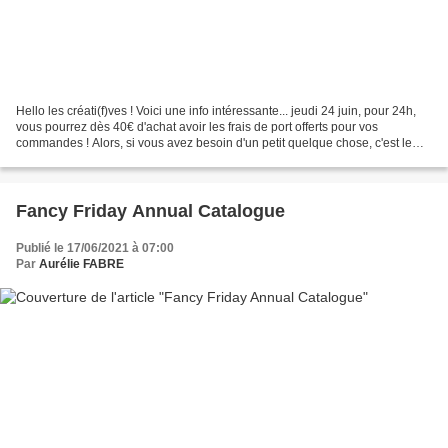
Hello les créati(f)ves ! Voici une info intéressante... jeudi 24 juin, pour 24h,
vous pourrez dès 40€ d'achat avoir les frais de port offerts pour vos
commandes ! Alors, si vous avez besoin d'un petit quelque chose, c'est le
moment où jamais d'en profiter...
Fancy Friday Annual Catalogue
Publié le 17/06/2021 à 07:00
Par
Aurélie FABRE