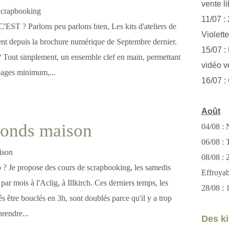
vente li
11/07 :
T ? Parlons peu parlons bien, Les kits d'ateliers de
Violett
nt depuis la brochure numérique de Septembre dernier.
15/07 : 
 ? Tout simplement, un ensemble clef en main, permettant
vidéo v
pages minimum,...
16/07 :
Août
Fonds maison
04/08 : 
06/08 : T
08/08 :
ap ? Je propose des cours de scrapbooking, les samedis
Effroya
par mois à l'Aclig, à Illkirch. Ces derniers temps, les
28/08 : 
és être bouclés en 3h, sont doublés parce qu'il y a trop
rendre...
Des kit