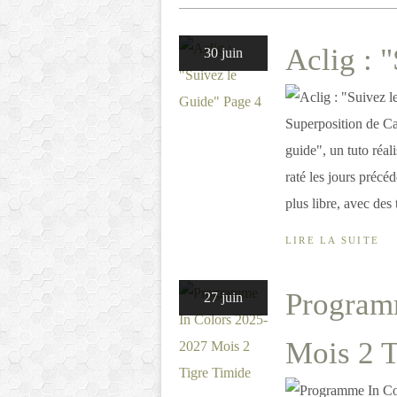
Aclig : 
30 juin
Superposition de Ca
guide", un tuto réal
raté les jours précéd
plus libre, avec des 
LIRE LA SUITE
Program
27 juin
Mois 2 T