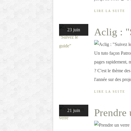
LIRE LA SUITE
Aclig : 
23 juin
Un tuto façon Patron
pages rapidement, max
? C'est le thème des
l'année sur des proje
LIRE LA SUITE
Prendre 
21 juin