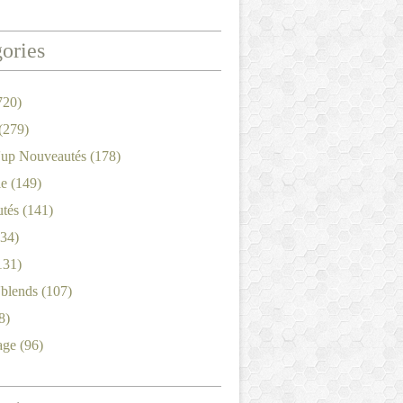
ories
720)
(279)
'up Nouveautés
(178)
le
(149)
tés
(141)
34)
131)
'blends
(107)
8)
age
(96)