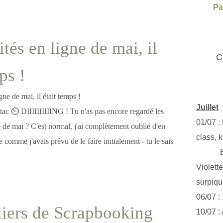
Pa
tés en ligne de mai, il
C
ps !
Juillet
c tac ⏲ DIIIIIIIIIING ! Tu n'as pas encore regardé les
01/07 :
e de mai ? C'est normal, j'ai complètement oublié d'en
class, k
e comme j'avais prévu de le faire initialement - tu le sais
Exclus
Violett
surpiq
06/07 :
eliers de Scrapbooking
10/07 :