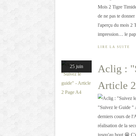
Mois 2 Tigre Timide 
de ne pas te donner 
l'aperçu du mois 2
impression… le papie
LIRE LA SUITE
Aclig : "
25 juin
Article 
"Suivez le Guide " 
derniers cours de l'
réalisation de la sec
jusqu'au bout 😁 C'