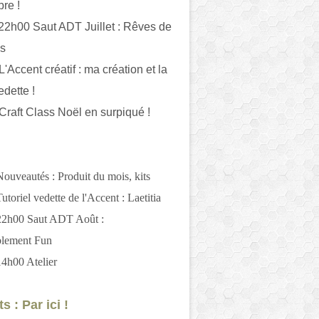
bre !
 22h00 Saut ADT Juillet : Rêves de
es
L'Accent créatif : ma création et la
edette !
 Craft Class Noël en surpiqué !
Nouveautés : Produit du mois, kits
utoriel vedette de l'Accent : Laetitia
 22h00 Saut ADT Août :
blement Fun
14h00 Atelier
s : Par ici !