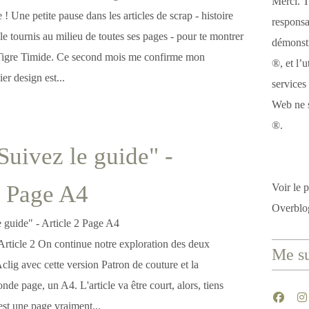
Merci. T
! Une petite pause dans les articles de scrap - histoire
responsa
le tournis au milieu de toutes ses pages - pour te montrer
démonstr
 Tigre Timide. Ce second mois me confirme mon
®, et l’u
r design est...
services
Web ne s
®.
Suivez le guide" -
2 Page A4
Voir le p
Overblo
Article 2 On continue notre exploration des deux
Me su
Aclig avec cette version Patron de couture et la
onde page, un A4. L'article va être court, alors, tiens
est une page vraiment...