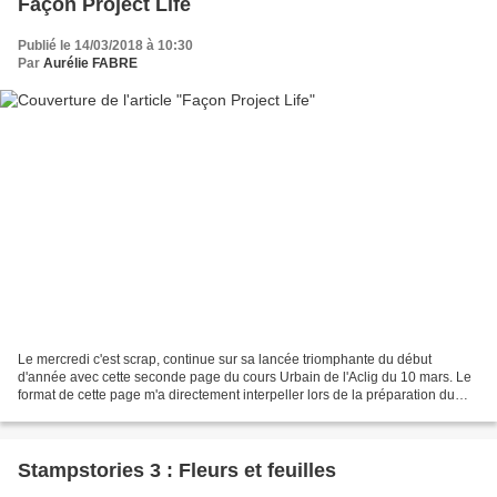
Façon Project Life
Publié le 14/03/2018 à 10:30
Par
Aurélie FABRE
Le mercredi c'est scrap, continue sur sa lancée triomphante du début
d'année avec cette seconde page du cours Urbain de l'Aclig du 10 mars. Le
format de cette page m'a directement interpeller lors de la préparation du
cours. Le côté très rangé se rapprochant...
Stampstories 3 : Fleurs et feuilles