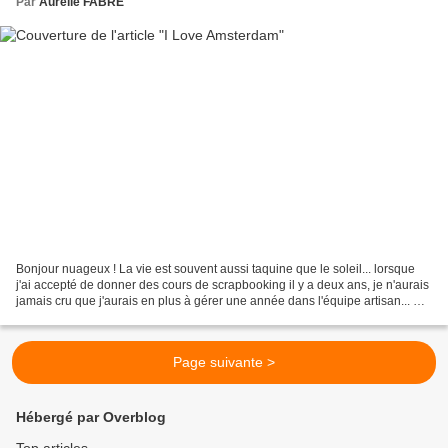
Par
Aurélie FABRE
Bonjour nuageux ! La vie est souvent aussi taquine que le soleil... lorsque
j'ai accepté de donner des cours de scrapbooking il y a deux ans, je n'aurais
jamais cru que j'aurais en plus à gérer une année dans l'équipe artisan... Et
voilà qu'à présent,...
Page suivante >
Hébergé par Overblog