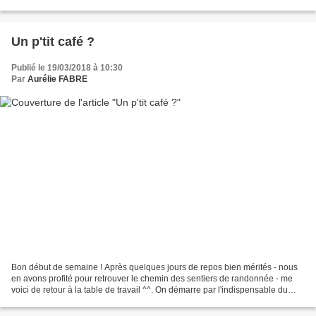
scrapbooking ? L'Hardanger ? Les...
Un p'tit café ?
Publié le 19/03/2018 à 10:30
Par
Aurélie FABRE
Bon début de semaine ! Après quelques jours de repos bien mérités - nous
en avons profité pour retrouver le chemin des sentiers de randonnée - me
voici de retour à la table de travail ^^. On démarre par l'indispensable du
matin pour beaucoup, le café....