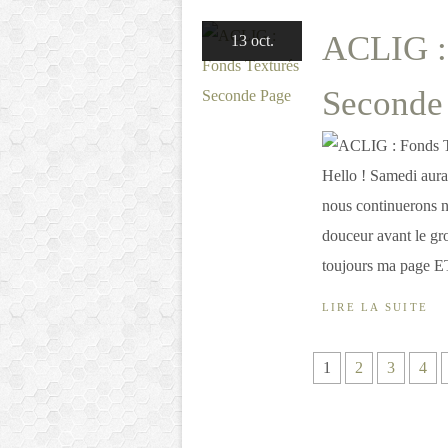
ACLIG :
13 oct.
Seconde
Hello ! Samedi aura
nous continuerons no
douceur avant le gr
toujours ma page ET
LIRE LA SUITE
1
2
3
4