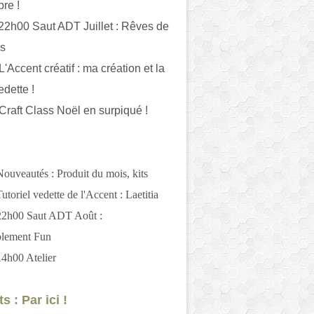
bre !
 22h00 Saut ADT Juillet : Rêves de
es
L'Accent créatif : ma création et la
edette !
 Craft Class Noël en surpiqué !
Nouveautés : Produit du mois, kits
utoriel vedette de l'Accent : Laetitia
 22h00 Saut ADT Août :
blement Fun
14h00 Atelier
s : Par ici !