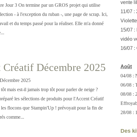
vente li
re Jour 3 On termine par un GROS projet qui utilise
11/07 :
ollection - à l'exception du ruban -, une page de scrap. Ici,
Violett
ravail et du temps passé pour la réaliser. Elle m'a donné
15/07 : 
...
vidéo v
16/07 :
 Créatif Décembre 2025
Août
04/08 : 
06/08 : T
ôt mais est-il jamais trop tôt pour parler de neige ?
08/08 :
éparé les sélections de produits pour l'Accent Créatif
Effroya
 les flocons que Stampin'Up ! prévoyait pour la fin de
28/08 : 
irés comme...
Des kit