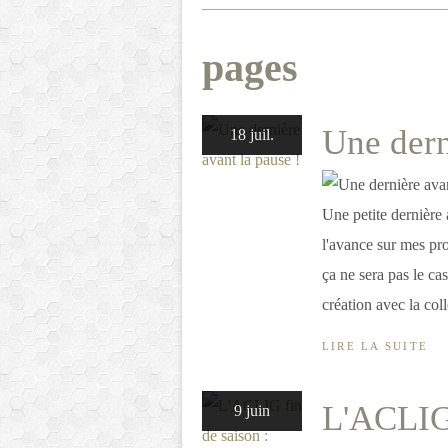
pages
Une dern
18 juil.
Une petite dernière 
l'avance sur mes pro
ça ne sera pas le ca
création avec la coll
LIRE LA SUITE
L'ACLIG 
9 juin