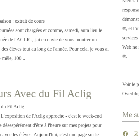
Merci. T
responsa
démonstr
®, et l’u
ournées sont chargées et comme, samedi, aura lieu le
services
année de l'ACLIG, j'ai eu envie de vous montrer un
Web ne s
 des élèves tout au long de l'année. Pour cela, je vous ai
®.
e-mêle, 100...
Voir le p
rs Avec du Fil Aclig
Overblo
Me su
! L'exposition de l'Aclig approche - c'est le week-end
ye désespérément d'être à l'heure sur mes projets pour
 avec les élèves. Aujourd'hui, c'est une page sur le