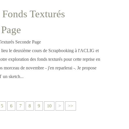
 Fonds Texturés
 Page
 lieu le deuxième cours de Scrapbooking à l'ACLIG et
tre exploration des fonds texturés pour cette reprise en
os morceau de novembre - j'en reparlerai -. Je propose
 un sketch...
5
6
7
8
9
10
>
>>