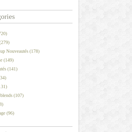
ories
720)
(279)
'up Nouveautés
(178)
le
(149)
tés
(141)
34)
131)
'blends
(107)
8)
age
(96)