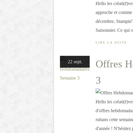
Hello les créati(f)v
approche et comme c
décembre, Stampin'U
Saisonnier. Ce qui ve
LIRE LA SUITE
Offres 
22 sept.
3
Hello les créati(f)v
d'offres hebdomada
rubans cette semain
d'année ! N'hésitez 