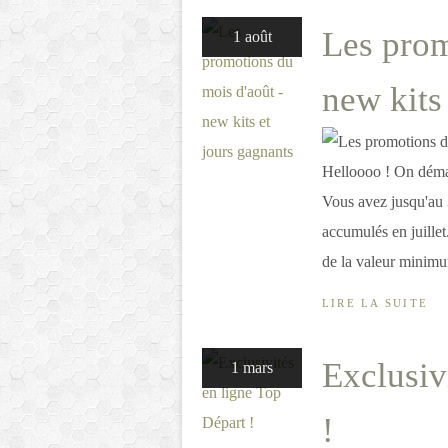
Les prom
1 août
new kits
Helloooo ! On démar
Vous avez jusqu'au 
accumulés en juille
de la valeur minimum
LIRE LA SUITE
Exclusiv
1 mars
!