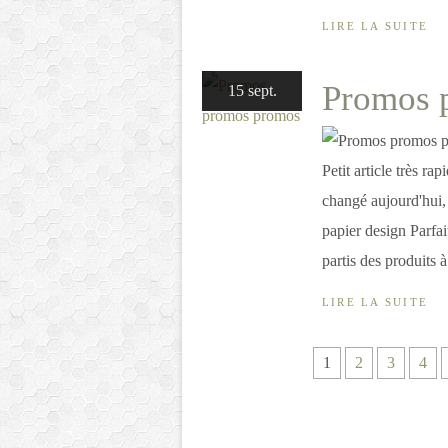
LIRE LA SUITE
Promos 
15 sept.
Petit article très r
changé aujourd'hui, 
papier design Parfai
partis des produits à.
LIRE LA SUITE
1
2
3
4