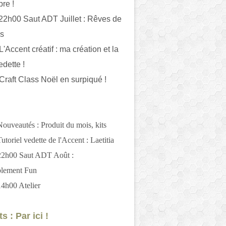
bre !
 22h00 Saut ADT Juillet : Rêves de
es
L'Accent créatif : ma création et la
edette !
 Craft Class Noël en surpiqué !
Nouveautés : Produit du mois, kits
utoriel vedette de l'Accent : Laetitia
 22h00 Saut ADT Août :
blement Fun
14h00 Atelier
s : Par ici !