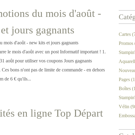
otions du mois d'août -
Catég
 et jours gagnants
Cartes
(
Promos
re le mois d'août avec un post Informatif important ! 1.
Stampin
31 août pour utiliser vos coupons Jours gagnants
Aquarel
t. Ces bons n'ont pas de limite de commande - en dehors
Nouveau
 de 6 € qu'ils...
Pages
(1
Boîtes
(
Stampin
Vélin
(9
ités en ligne Top Départ
Emboss