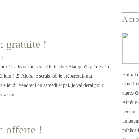
A pro
 gratuite !
our ! La livraison sera offerte chez Stampin'Up ! dès 75
le droit
 juin ! 🎁 Alors, je serais toi, je préparerais ma
(sauf ind
is jeudi, vendredi ou samedi et paf, je validerai pour
autres é
ivraison...
Aurélie 
personnel
uniqueme
 offerte !
publicat