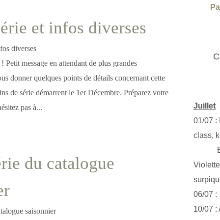
Pa
érie et infos diverses
C
 ! Petit message en attendant de plus grandes
ous donner quelques points de détails concernant cette
fins de série démarrent le 1er Décembre. Préparez votre
Juillet
hésitez pas à...
01/07 :
class, k
Exclus
érie du catalogue
Violett
surpiq
er
06/07 :
10/07 :