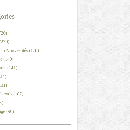
ories
720)
(279)
'up Nouveautés
(178)
le
(149)
tés
(141)
34)
131)
'blends
(107)
8)
age
(96)