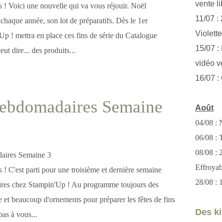
vente li
es ! Voici une nouvelle qui va vous réjouir. Noël
11/07 :
haque année, son lot de préparatifs. Dès le 1er
Violett
p ! mettra en place ces fins de série du Catalogue
15/07 : 
ut dire... des produits...
vidéo v
16/07 :
Hebdomadaires Semaine
Août
04/08 : 
06/08 : T
08/08 :
Effroya
es ! C'est parti pour une troisième et dernière semaine
28/08 : 
ires chez Stampin'Up ! Au programme toujours des
e et beaucoup d'ornements pour préparer les fêtes de fins
Des kit
pas à vous...