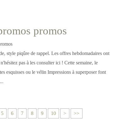
promos promos
apide, style piqûre de rappel. Les offres hebdomadaires ont
n'hésitez pas à les consulter ici ! Cette semaine, le
tes esquisses ou le vélin Impressions à superposer font
..
2
5
6
7
8
9
10
>
>>
0