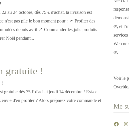
Merci. T
responsa
22 au 24 octobre, dès 75 € d'achat, la livraison est
démonstr
 ce n'est pas pile le bon moment pour : 📌 Profiter des
®, et l’u
cumulées depuis avril 📌 Commander les jolis produits
services
rer Noël pendant...
Web ne s
®.
 gratuite !
Voir le p
Overblo
st gratuite dès 75 € d'achat jeudi 14 décembre ! Est-ce
 envie d'en profiter ? Alors préparez votre commande et
Me su