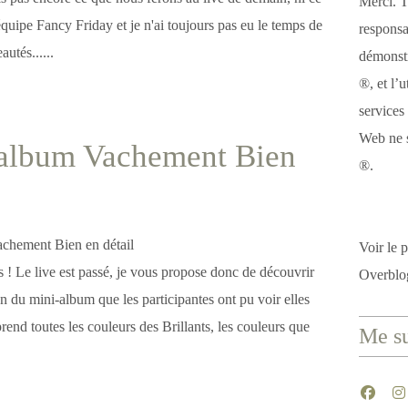
Merci. T
équipe Fancy Friday et je n'ai toujours pas eu le temps de
responsa
utés......
démonstr
®, et l’u
services
Web ne s
 album Vachement Bien
®.
Voir le p
es ! Le live est passé, je vous propose donc de découvrir
Overblo
ion du mini-album que les participantes ont pu voir elles
prend toutes les couleurs des Brillants, les couleurs que
Me su