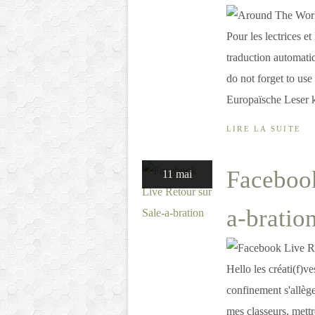
Pour les lectrices et
traduction automati
do not forget to use
Europaïsche Leser k
LIRE LA SUITE
Facebook
11 mai
a-bratio
Hello les créati(f)ve
confinement s'allège
mes classeurs, mettre