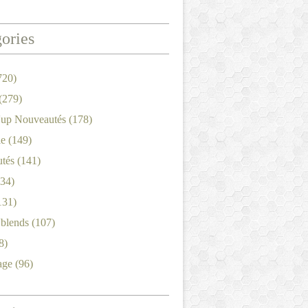
ories
720)
(279)
'up Nouveautés
(178)
le
(149)
tés
(141)
34)
131)
'blends
(107)
8)
age
(96)