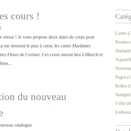
es cours !
Catég
Cartes
(
de retour ! Je vous propose deux dates de cours pour
Promos
qui me tiennent le plus à cœur, les cartes Maritimes
Stampin
tes Fleurs de Cerisier. Ces cours auront lieu à Illkirch et
Aquarel
bien...
Nouveau
Pages
(1
Boîtes
(
tion du nouveau
Stampin
Vélin
(9
e
Emboss