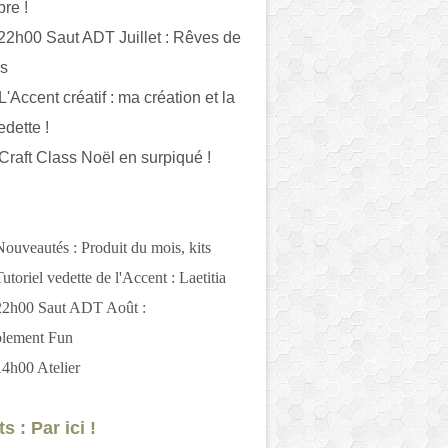
bre !
 22h00 Saut ADT Juillet : Rêves de
es
L'Accent créatif : ma création et la
edette !
 Craft Class Noël en surpiqué !
Nouveautés : Produit du mois, kits
utoriel vedette de l'Accent : Laetitia
 22h00 Saut ADT Août :
blement Fun
14h00 Atelier
s : Par ici !