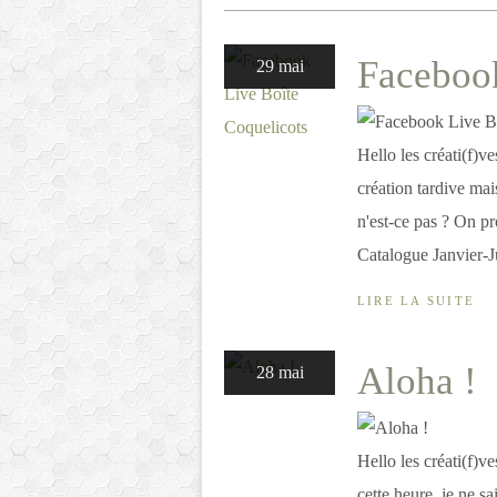
Facebook
29 mai
Hello les créati(f)ve
création tardive mais
n'est-ce pas ? On pr
Catalogue Janvier-Ju
LIRE LA SUITE
Aloha !
28 mai
Hello les créati(f)v
cette heure, je ne s