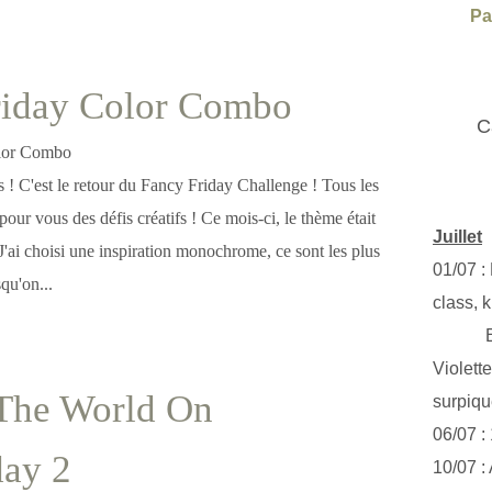
Pa
riday Color Combo
C
es ! C'est le retour du Fancy Friday Challenge ! Tous les
our vous des défis créatifs ! Ce mois-ci, le thème était
Juillet
'ai choisi une inspiration monochrome, ce sont les plus
01/07 :
squ'on...
class, k
Exclus
Violett
The World On
surpiq
06/07 :
ay 2
10/07 :