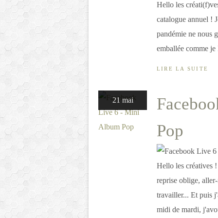
Hello les créati(f)v
catalogue annuel ! J
pandémie ne nous gâ
emballée comme je l'
LIRE LA SUITE
Faceboo
21 mai
Pop
Hello les créatives 
reprise oblige, alle
travailler... Et pui
midi de mardi, j'avo