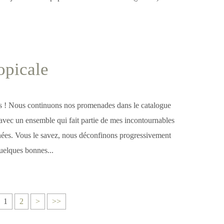
opicale
ves ! Nous continuons nos promenades dans le catalogue
ec un ensemble qui fait partie de mes incontournables
nées. Vous le savez, nous déconfinons progressivement
uelques bonnes...
1
2
>
>>