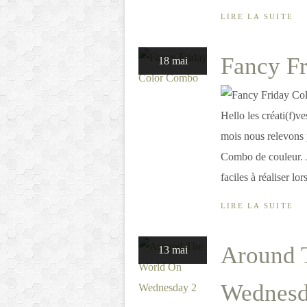
LIRE LA SUITE
Fancy F
18 mai
Hello les créati(f)v
mois nous relevons p
Combo de couleur. J
faciles à réaliser lor
LIRE LA SUITE
Around 
13 mai
Wednesd