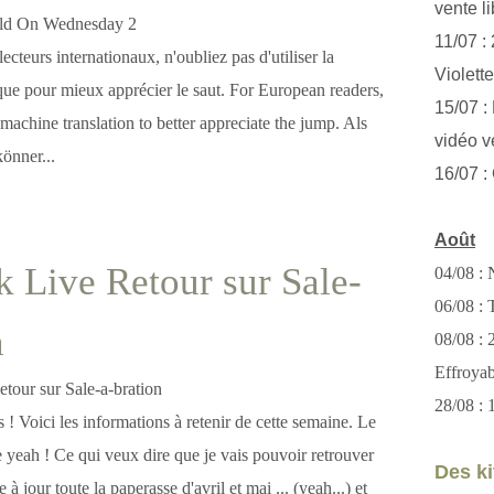
vente li
11/07 :
 lecteurs internationaux, n'oubliez pas d'utiliser la
Violett
que pour mieux apprécier le saut. For European readers,
15/07 : 
 machine translation to better appreciate the jump. Als
vidéo v
önner...
16/07 :
Août
 Live Retour sur Sale-
04/08 : 
06/08 : T
n
08/08 :
Effroya
28/08 : 
s ! Voici les informations à retenir de cette semaine. Le
 yeah ! Ce qui veux dire que je vais pouvoir retrouver
Des kit
 à jour toute la paperasse d'avril et mai ... (yeah...) et