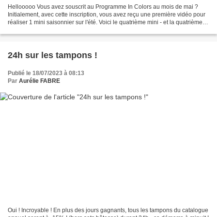
Hellooooo Vous avez souscrit au Programme In Colors au mois de mai ?
Initialement, avec cette inscription, vous avez reçu une première vidéo pour
réaliser 1 mini saisonnier sur l'été. Voici le quatrième mini - et la quatrième
vidéo - pour créer avec Mauve...
24h sur les tampons !
Publié le 18/07/2023 à 08:13
Par
Aurélie FABRE
Oui ! Incroyable ! En plus des jours gagnants, tous les tampons du catalogue