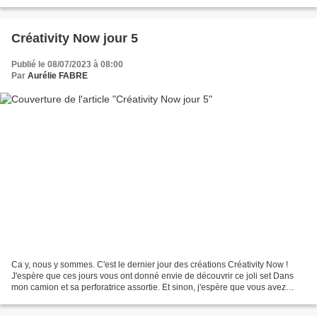
Attention, pas les teintes, l'aspect...
Créativity Now jour 5
Publié le 08/07/2023 à 08:00
Par
Aurélie FABRE
Ca y, nous y sommes. C'est le dernier jour des créations Créativity Now !
J'espère que ces jours vous ont donné envie de découvrir ce joli set Dans
mon camion et sa perforatrice assortie. Et sinon, j'espère que vous avez
simplement passé un bon moment....