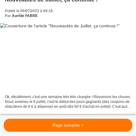
Publié le 06/07/2023 à 09:16
Par
Aurélie FABRE
Ok, décidément, c'est une semaine très très chargée ! Résumons les choses.
Nous sommes le 6 juillet, c'est le début des jours gagnants (des coupons de
réductions de 6 € à dépenser en août dès 60 € d'achat en juillet). C'est aussi
le lancement des exclusivités...
Page suivante >