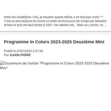
Hello les créati(f)ves ! Oui, je travaille quand même, il ne faut pas croire ^^.
C'est un peu toujours la course ici entre les trois jours de congé par semaine
et tout ce qu'il me faut rendre à côté + les ateliers etc... Mais on y arrive, on y
arrive...
Programme In Colors 2023-2025 Deuxième Mini
Publié le 27/07/2023 à 07:00
Par
Aurélie FABRE