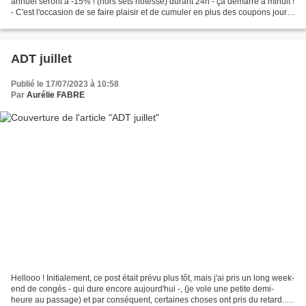
annuel seront à -15% ! (hors sets hôtesse) durant 24h - ça démarre à minuit !
- C'est l'occasion de se faire plaisir et de cumuler en plus des coupons jours
gagnants... je dis...
ADT juillet
Publié le 17/07/2023 à 10:58
Par
Aurélie FABRE
Hellooo ! Initialement, ce post était prévu plus tôt, mais j'ai pris un long week-
end de congés - qui dure encore aujourd'hui -, (je vole une petite demi-
heure au passage) et par conséquent, certaines choses ont pris du retard...