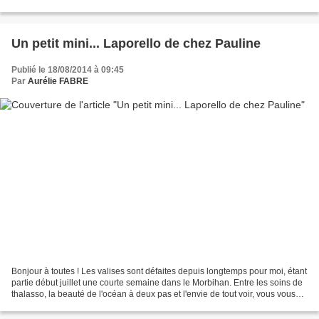
CHEVRON RIBBON Price: 8,50 € 6,38 € SILVER SPARKLE DAZZLING
DETAILS...
Un petit mini... Laporello de chez Pauline
Publié le 18/08/2014 à 09:45
Par
Aurélie FABRE
Bonjour à toutes ! Les valises sont défaites depuis longtemps pour moi, étant
partie début juillet une courte semaine dans le Morbihan. Entre les soins de
thalasso, la beauté de l'océan à deux pas et l'envie de tout voir, vous vous
doutez bien que je...