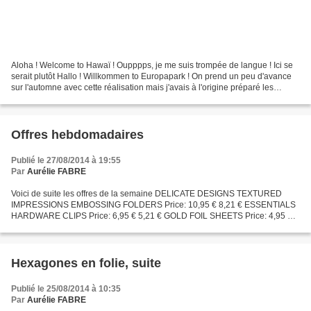
Aloha ! Welcome to Hawaï ! Oupppps, je me suis trompée de langue ! Ici se
serait plutôt Hallo ! Willkommen to Europapark ! On prend un peu d'avance
sur l'automne avec cette réalisation mais j'avais à l'origine préparé les
photos en sépia pour un projet...
Offres hebdomadaires
Publié le 27/08/2014 à 19:55
Par
Aurélie FABRE
Voici de suite les offres de la semaine DELICATE DESIGNS TEXTURED
IMPRESSIONS EMBOSSING FOLDERS Price: 10,95 € 8,21 € ESSENTIALS
HARDWARE CLIPS Price: 6,95 € 5,21 € GOLD FOIL SHEETS Price: 4,95 €
3,71 € HEARTS COLLECTION FRAMELITS DIES Price: 29,95 €...
Hexagones en folie, suite
Publié le 25/08/2014 à 10:35
Par
Aurélie FABRE