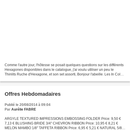
Comme l'autre jour, l'hôtesse se posait quelques questions sur les différents
Hexagones disponibles dans le catalogue, j'ai voulu utiliser un peu le
Thinlits Ruche d'Hexagone, et son set assorti, Bonjour l'abeille. Les In Color
de cette année me semblent...
Offres Hebdomadaires
Publié le 20/08/2014 à 09:04
Par
Aurélie FABRE
ARGYLE TEXTURED IMPRESSIONS EMBOSSING FOLDER Price: 9,50 €
7,13 € BLUSHING BRIDE 3/4" CHEVRON RIBBON Price: 10,95 € 8,21 €
MELON MAMBO 1/8" TAFFETA RIBBON Price: 6,95 € 5,21 € NATURAL 5/8"