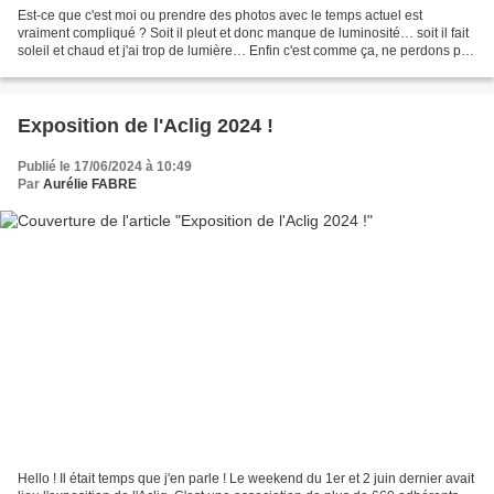
Est-ce que c'est moi ou prendre des photos avec le temps actuel est
vraiment compliqué ? Soit il pleut et donc manque de luminosité… soit il fait
soleil et chaud et j'ai trop de lumière… Enfin c'est comme ça, ne perdons pas
espoir, l'été va arriver, il...
Exposition de l'Aclig 2024 !
Publié le 17/06/2024 à 10:49
Par
Aurélie FABRE
Hello ! Il était temps que j'en parle ! Le weekend du 1er et 2 juin dernier avait