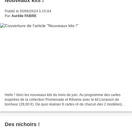
Nouveaux kits !
Publié le 05/06/2024 à 15:04
Par
Aurélie FABRE
Hello ! Voici les nouveaux kits du mois de juin. Au programme des cartes
inspirées de la collection Promenade et Rêverie avec le kit Livraison de
bonheur (28,00 €). De quoi réaliser 8 cartes (4 de chacun des 2 modèles)
Contenu du kit : * Set de tampons...
Des nichoirs !