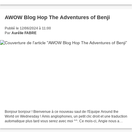
mais c'est toujours un exercice...
AWOW Blog Hop The Adventures of Benji
Publié le 12/06/2024 à 11:00
Par
Aurélie FABRE
Bonjour bonjour ! Bienvenue à ce nouveau saut de l'Equipe Around the
World on Wednesday ! Amis anglophones, un petit clic droit et une traduction
automatique plus tard vous serez avec moi ^^. Ce mois-ci, Angie nous a
proposé un défi que j'ai immédiatement...