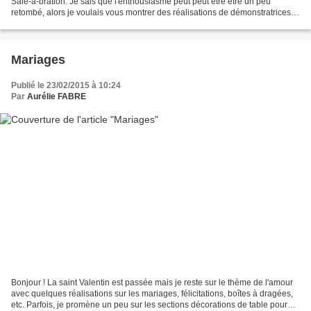
Sale-a-bration. Je sais que l'enthousiasme peut peut être être un peu
retombé, alors je voulais vous montrer des réalisations de démonstratrices
du monde entier, sur les produits...
Mariages
Publié le 23/02/2015 à 10:24
Par
Aurélie FABRE
Bonjour ! La saint Valentin est passée mais je reste sur le thème de l'amour
avec quelques réalisations sur les mariages, félicitations, boîtes à dragées,
etc. Parfois, je promène un peu sur les sections décorations de table pour