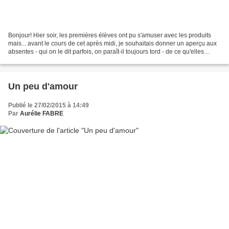
Bonjour! Hier soir, les premières élèves ont pu s'amuser avec les produits
mais... avant le cours de cet après midi, je souhaitais donner un aperçu aux
absentes - qui on le dit parfois, on paraît-il toujours tord - de ce qu'elles
ratent. Je souhaitais...
Un peu d'amour
Publié le 27/02/2015 à 14:49
Par
Aurélie FABRE