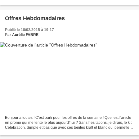
m'inspirer et c'est ainsi...
Offres Hebdomadaires
Publié le 18/02/2015 à 19:17
Par
Aurélie FABRE
Bonjour à toutes ! C'est parti pour les offres de la semaine ! Quel est l'article
en promo qui me tente le plus aujourd'hui ? Sans hésitations, je dirais, le kit
Célébration. Simple et basique avec ces teintes kraft et blanc qui permettent
d'ajouter les...