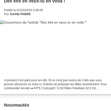
Des kits en veux-tu en voilà !
Publié le 02/10/2025 à 08:00
Par
Aurélie FABRE
A présent c'est parti pour les kits. Et ce n'est pas moins de 3 kits que vous
pouvez découvrir ce mois-ci, histoire de préparer les fêtes sereinement. Pour
commander les kits ➡ KITS C'est parti ! 1/ Kit Fêtes Paisibles 32 € On
démarre avec un joli kit...
Nouveautés