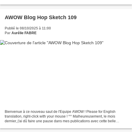
équipe pour une création que...
AWOW Blog Hop Sketch 109
Publié le 08/10/2025 à 11:00
Par
Aurélie FABRE
Bienvenue à ce nouveau saut de l'Equipe AWOW ! Please for English
translation, right-click with your mouse ! ^^ Malheureusement, le mois
dernier, j'ai dû faire une pause dans mes publications avec cette belle
équipe. J'ai démarré un nouveau poste au 1er...