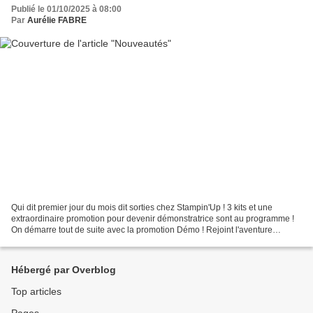
Publié le 01/10/2025 à 08:00
Par
Aurélie FABRE
Qui dit premier jour du mois dit sorties chez Stampin'Up ! 3 kits et une
extraordinaire promotion pour devenir démonstratrice sont au programme !
On démarre tout de suite avec la promotion Démo ! Rejoint l'aventure
Stampin'Up ! entre le 1er et le 31 octobre...
Hébergé par Overblog
Top articles