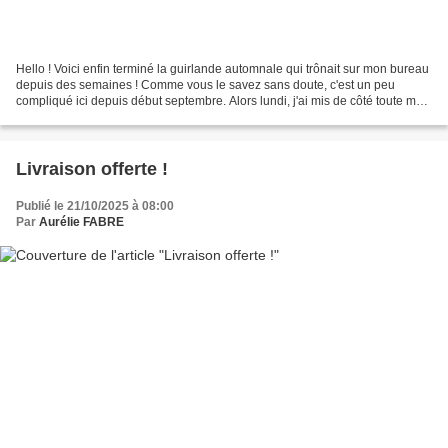
Hello ! Voici enfin terminé la guirlande automnale qui trônait sur mon bureau
depuis des semaines ! Comme vous le savez sans doute, c'est un peu
compliqué ici depuis début septembre. Alors lundi, j'ai mis de côté toute mon
appréhension - je n'aime pas...
Livraison offerte !
Publié le 21/10/2025 à 08:00
Par
Aurélie FABRE