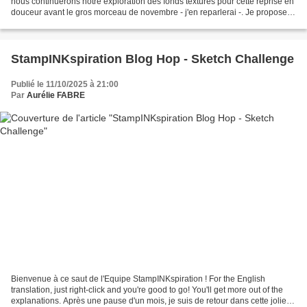
nous continuerons notre exploration des fonds texturés pour cette reprise en
douceur avant le gros morceau de novembre - j'en reparlerai -. Je propose
toujours ma page ET un sketch...
StampINKspiration Blog Hop - Sketch Challenge
Publié le 11/10/2025 à 21:00
Par
Aurélie FABRE
Bienvenue à ce saut de l'Equipe StampINKspiration ! For the English
translation, just right-click and you're good to go! You'll get more out of the
explanations. Après une pause d'un mois, je suis de retour dans cette jolie