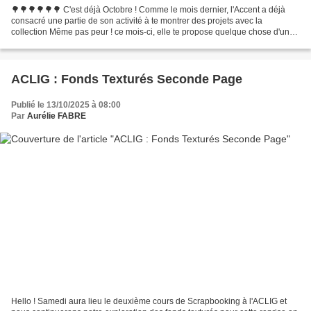
🌳🌳🌳🌳🌳🌳 C'est déjà Octobre ! Comme le mois dernier, l'Accent a déjà
consacré une partie de son activité à te montrer des projets avec la
collection Même pas peur ! ce mois-ci, elle te propose quelque chose d'un
peu différent. A celles et ceux qui aiment...
ACLIG : Fonds Texturés Seconde Page
Publié le 13/10/2025 à 08:00
Par
Aurélie FABRE
Hello ! Samedi aura lieu le deuxième cours de Scrapbooking à l'ACLIG et