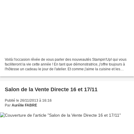
Voilà l'occasion rêvée de vous parler des nouveautés Stampin'Up! qui vous
faciliteront la vie cette année ! En tant que démonstratrice, j'offre toujours à
l'hôtesse un cadeau le jour de l'atelier. Et comme j'aime la cuisine et les
gâteaux... Je dois toujours...
Salon de la Vente Directe 16 et 17/11
Publié le 26/11/2013 à 16:16
Par
Aurélie FABRE