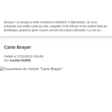
Bonjour ! Le temps a enfin consenti à rafraîchir. Il était temps. Je vous
présente une petite carte qui elle, rappelle l'a fin d'hiver et les matins frais de
printemps, quand le givre couvre encore les arbres dénudés. Le ciel se
découvre et se pare de...
Carte Brayer
Publié le 17/11/2013 à 09:09
Par
Aurélie FABRE