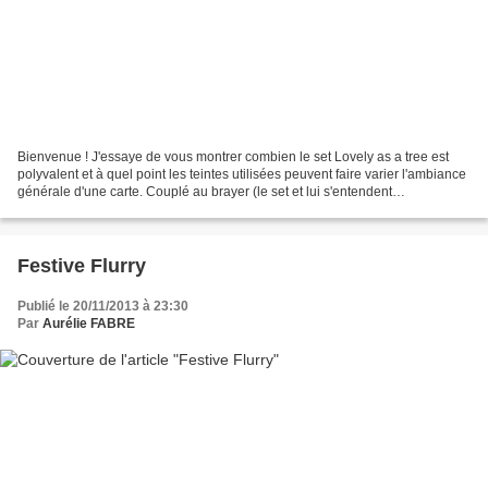
Bienvenue ! J'essaye de vous montrer combien le set Lovely as a tree est
polyvalent et à quel point les teintes utilisées peuvent faire varier l'ambiance
générale d'une carte. Couplé au brayer (le set et lui s'entendent
merveilleusement bien), il existe...
Festive Flurry
Publié le 20/11/2013 à 23:30
Par
Aurélie FABRE