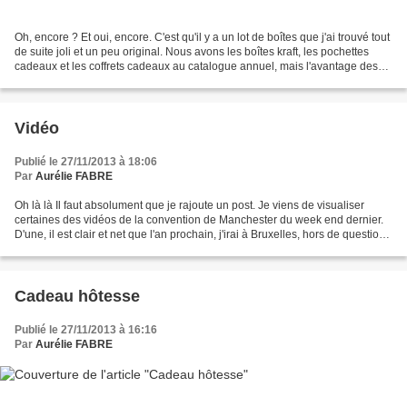
Oh, encore ? Et oui, encore. C'est qu'il y a un lot de boîtes que j'ai trouvé tout
de suite joli et un peu original. Nous avons les boîtes kraft, les pochettes
cadeaux et les coffrets cadeaux au catalogue annuel, mais l'avantage des
boîtes que je vais...
Vidéo
Publié le 27/11/2013 à 18:06
Par
Aurélie FABRE
Oh là là Il faut absolument que je rajoute un post. Je viens de visualiser
certaines des vidéos de la convention de Manchester du week end dernier.
D'une, il est clair et net que l'an prochain, j'irai à Bruxelles, hors de question
de rater une nouvelle...
Cadeau hôtesse
Publié le 27/11/2013 à 16:16
Par
Aurélie FABRE