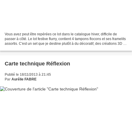
Vous avez peut être repérées ce lot dans le catalogue hiver, difficile de
passer à côté. Le lot festive flurry, contient 4 tampons flocons et ses framelits
assortis. C'est un set que je destine plutôt à du décoratif, des créations 3D ou
du premier plan....
Carte technique Réflexion
Publié le 18/11/2013 à 21:45
Par
Aurélie FABRE