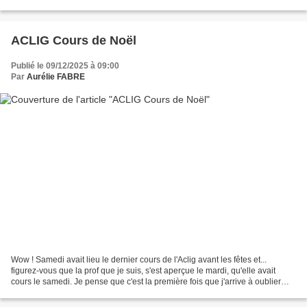
soient pas livrés avant le...
ACLIG Cours de Noël
Publié le 09/12/2025 à 09:00
Par
Aurélie FABRE
Wow ! Samedi avait lieu le dernier cours de l'Aclig avant les fêtes et...
figurez-vous que la prof que je suis, s'est aperçue le mardi, qu'elle avait
cours le samedi. Je pense que c'est la première fois que j'arrive à oublier
une date d'un cours que je...