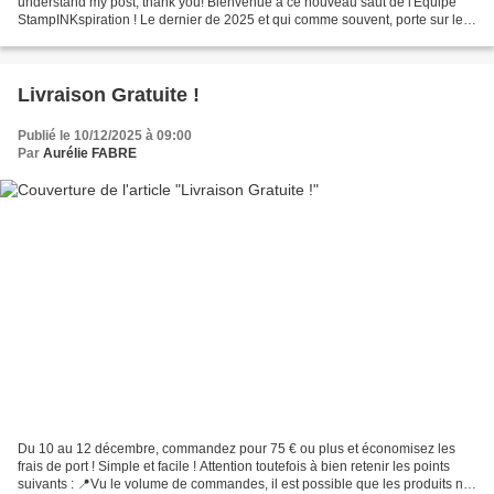
understand my post, thank you! Bienvenue à ce nouveau saut de l'Equipe
StampINKspiration ! Le dernier de 2025 et qui comme souvent, porte sur les
Sons de Noël. - j'aime tellement...
Livraison Gratuite !
Publié le 10/12/2025 à 09:00
Par
Aurélie FABRE
Du 10 au 12 décembre, commandez pour 75 € ou plus et économisez les
frais de port ! Simple et facile ! Attention toutefois à bien retenir les points
suivants : 📍Vu le volume de commandes, il est possible que les produits ne