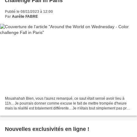
challenge Fall in Paris
Publié le 08/11/2023 à 12:00
Par
Aurélie FABRE
Mouahahah Bien, vous l'aurez remarqué, ce saut était sensé avoir lieu à
11h... Je pourrais donner comme excuse le fait de mettre trompée d'heure
mais la réalité est totalement différente... Je n'étais tout simplement pas prête
à rendre mon projet à 11h....
Nouvelles exclusivités en ligne !