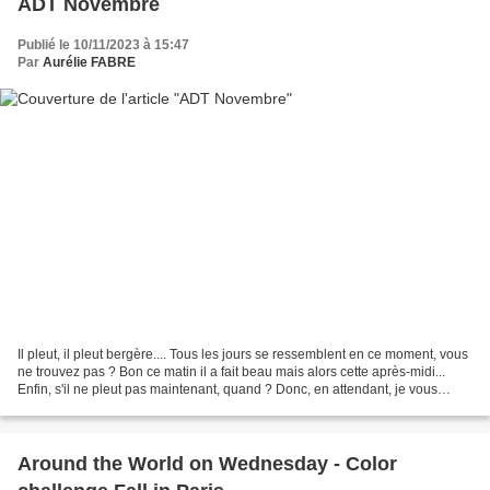
ADT Novembre
Publié le 10/11/2023 à 15:47
Par
Aurélie FABRE
Il pleut, il pleut bergère.... Tous les jours se ressemblent en ce moment, vous
ne trouvez pas ? Bon ce matin il a fait beau mais alors cette après-midi...
Enfin, s'il ne pleut pas maintenant, quand ? Donc, en attendant, je vous
propose de parler de la...
Around the World on Wednesday - Color