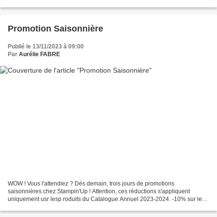
et Papier de série design...
Promotion Saisonnière
Publié le 13/11/2023 à 09:00
Par
Aurélie FABRE
WOW ! Vous l'attendiez ? Dès demain, trois jours de promotions
saisonnières chez Stampin'Up ! Attention, ces réductions s'appliquent
uniquement usr lesp roduits du Catalogue Annuel 2023-2024. -10% sur les
rubans et galons -15% sur l'encre : encreurs,...