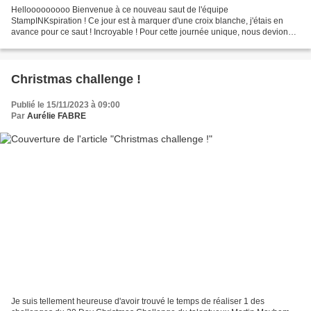
Hellooooooooo Bienvenue à ce nouveau saut de l'équipe
StampINKspiration ! Ce jour est à marquer d'une croix blanche, j'étais en
avance pour ce saut ! Incroyable ! Pour cette journée unique, nous devions
utiliser tout ou partie du combo de couleurs suivant...
Christmas challenge !
Publié le 15/11/2023 à 09:00
Par
Aurélie FABRE
Je suis tellement heureuse d'avoir trouvé le temps de réaliser 1 des