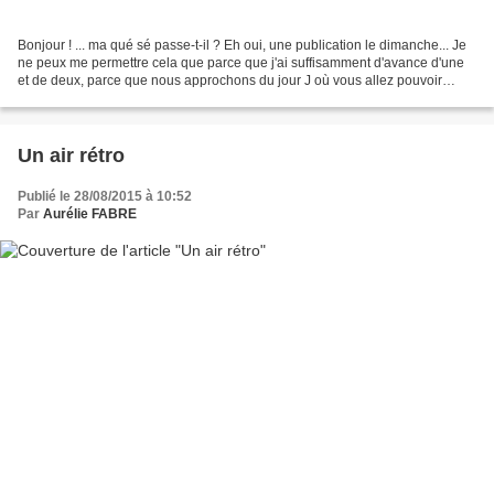
Bonjour ! ... ma qué sé passe-t-il ? Eh oui, une publication le dimanche... Je
ne peux me permettre cela que parce que j'ai suffisamment d'avance d'une
et de deux, parce que nous approchons du jour J où vous allez pouvoir
commander dans le nouveau catalogue...
Un air rétro
Publié le 28/08/2015 à 10:52
Par
Aurélie FABRE