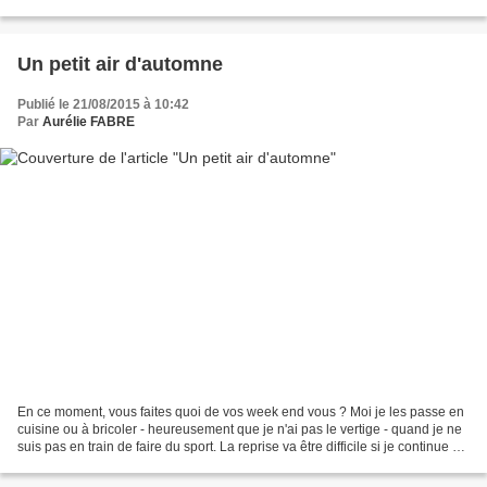
subir une carte. Je promet de...
Un petit air d'automne
Publié le 21/08/2015 à 10:42
Par
Aurélie FABRE
En ce moment, vous faites quoi de vos week end vous ? Moi je les passe en
cuisine ou à bricoler - heureusement que je n'ai pas le vertige - quand je ne
suis pas en train de faire du sport. La reprise va être difficile si je continue à
être aussi peu assidûe...