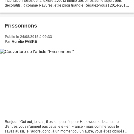
inconditionnelles de la texture avec la moitié des offres sur le sujet : pois
décoratifs, R comme Rayures, et le plioir triangle Régalez-vous ! 2014-2016
IN COLOR DESIGNER WASHI BANDE Prix:...
Frissonnons
Publié le 24/08/2015 à 09:33
Par
Aurélie FABRE
Bonjour ! Oui oui, je sais, il est un peu tôt pour Halloween et beaucoup
d'entres vous n'aiment pas cette fête - en France - mais comme vous le
savez aussi, je l'adore, donc, à un moment ou un autre, vous étiez obligés de