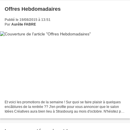
Offres Hebdomadaires
Publié le 19/08/2015 à 13:51
Par
Aurélie FABRE
Et voici les promotions de la semaine ! Sur quoi se faire plaisir à quelques
encâblures de la rentrée ?? J'en profite pour vous annoncer que le salon
Idées Créatives aura bien lieu à Strasbourg au mois d'octobre. N'hésitez pas
à vous renseigner sur le...