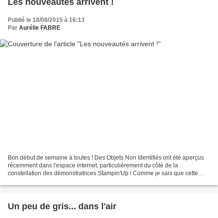
Les nouveautés arrivent !
Publié le 18/08/2015 à 16:13
Par
Aurélie FABRE
Bon début de semaine à toutes ! Des Objets Non Identifiés ont été aperçus
récemment dans l'espace internet, particulièrement du côté de la
constellation des démonstratrices Stampin'Up ! Comme je sais que cette
information vous intéresse, j'ai enfilé ma...
Un peu de gris... dans l'air