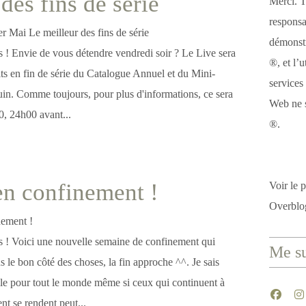
des fins de série
Merci. T
responsa
démonstr
es ! Envie de vous détendre vendredi soir ? Le Live sera
®, et l’u
ts en fin de série du Catalogue Annuel et du Mini-
services
uin. Comme toujours, pour plus d'informations, ce sera
Web ne s
0, 24h00 avant...
®.
en confinement !
Voir le p
Overblo
es ! Voici une nouvelle semaine de confinement qui
Me su
le bon côté des choses, la fin approche ^^. Je sais
cile pour tout le monde même si ceux qui continuent à
nt se rendent peut...