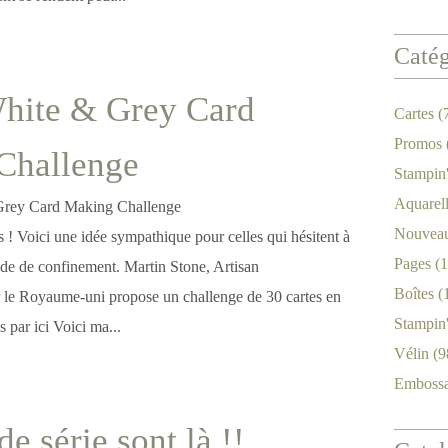
Catég
White & Grey Card
Cartes
(
Promos
Challenge
Stampin
Aquarel
Nouveau
es ! Voici une idée sympathique pour celles qui hésitent à
Pages
(1
iode de confinement. Martin Stone, Artisan
Boîtes
(
 le Royaume-uni propose un challenge de 30 cartes en
Stampin
s par ici Voici ma...
Vélin
(9
Emboss
de série sont là !!