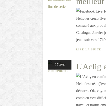
meilleur 
Hello les créati(f)v
consacré aux produi
Catalogue Janvier-j
jeudi soir vers 17h0
LIRE LA SUITE
L'Aclig 
27 avr.
Hello les créati(f)v
démarre. Ok, voyons 
combien c'est diffi
travailler normaleme