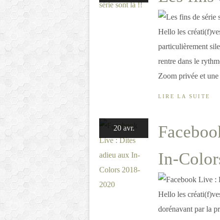
Hello les créati(f)ve
particulièrement sile
rentre dans le rythme
Zoom privée et une 
LIRE LA SUITE
Facebook
20 avr.
In-Colo
Hello les créati(f)
dorénavant par la pr