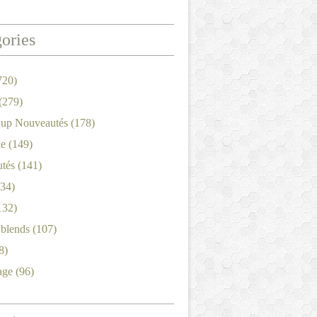
ories
720)
(279)
'up Nouveautés
(178)
le
(149)
tés
(141)
34)
132)
'blends
(107)
8)
age
(96)