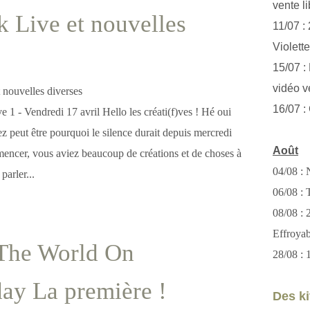
vente li
 Live et nouvelles
11/07 :
Violett
15/07 : 
vidéo v
16/07 :
 1 - Vendredi 17 avril Hello les créati(f)ves ! Hé oui
 peut être pourquoi le silence durait depuis mercredi
Août
encer, vous aviez beaucoup de créations et de choses à
04/08 : 
 parler...
06/08 : T
08/08 :
Effroya
The World On
28/08 : 
ay La première !
Des kit