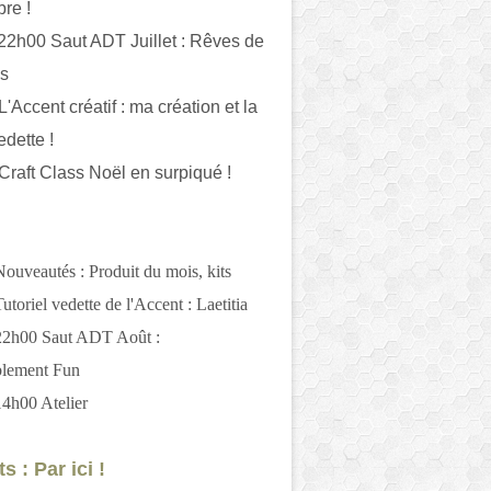
bre !
 22h00 Saut ADT Juillet : Rêves de
es
L'Accent créatif : ma création et la
edette !
 Craft Class Noël en surpiqué !
Nouveautés : Produit du mois, kits
utoriel vedette de l'Accent : Laetitia
 22h00 Saut ADT Août :
blement Fun
14h00 Atelier
s : Par ici !