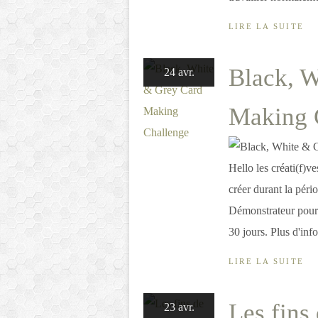
LIRE LA SUITE
Black, 
24 avr.
Making 
Hello les créati(f)v
créer durant la pér
Démonstrateur pour
30 jours. Plus d'info
LIRE LA SUITE
Les fins 
23 avr.