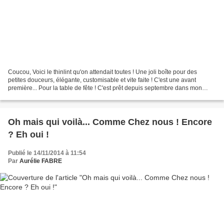
Coucou, Voici le thinlint qu'on attendait toutes ! Une joli boîte pour des
petites douceurs, élégante, customisable et vite faite ! C'est une avant
première... Pour la table de fête ! C'est prêt depuis septembre dans mon
coin. Et oui, j'y pense, j'y pense......
Oh mais qui voilà... Comme Chez nous ! Encore
? Eh oui !
Publié le 14/11/2014 à 11:54
Par
Aurélie FABRE