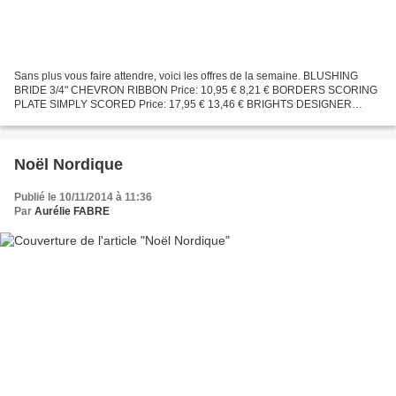
Sans plus vous faire attendre, voici les offres de la semaine. BLUSHING
BRIDE 3/4" CHEVRON RIBBON Price: 10,95 € 8,21 € BORDERS SCORING
PLATE SIMPLY SCORED Price: 17,95 € 13,46 € BRIGHTS DESIGNER
BUTTONS Price: 9,50 € 7,13 € DAFFODIL DELIGHT 1/2" SEAM...
Noël Nordique
Publié le 10/11/2014 à 11:36
Par
Aurélie FABRE