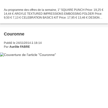
Au programme des offres de la semaine, 1" SQUARE PUNCH Price: 19,25 €
14,44 € ARGYLE TEXTURED IMPRESSIONS EMBOSSING FOLDER Price:
9,50 € 7,13 € CELEBRATION BASICS KIT Price: 17,95 € 13,46 € DESIGNER
ROSETTE BIGZ XL DIE Price: 45,95 € 34,46 € MERRY MONOGRAM...
Couronne
Publié le 24/11/2014 à 18:14
Par
Aurélie FABRE