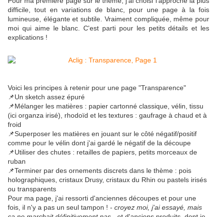
Pour ma première page sur le thème, j'ai choisi l'approche la plus
difficile, tout en variations de blanc, pour une page à la fois
lumineuse, élégante et subtile. Vraiment compliquée, même pour
moi qui aime le blanc. C'est parti pour les petits détails et les
explications !
Voici les principes à retenir pour une page "Transparence"
📌Un sketch assez épuré
📌Mélanger les matières : papier cartonné classique, vélin, tissu
(ici organza irisé), rhodoïd et les textures : gaufrage à chaud et à
froid
📌Superposer les matières en jouant sur le côté négatif/positif
comme pour le vélin dont j'ai gardé le négatif de la découpe
📌Utiliser des chutes : retailles de papiers, petits morceaux de
ruban
📌Terminer par des ornements discrets dans le thème : pois
holographiques, cristaux Drusy, cristaux du Rhin ou pastels irisés
ou transparents
Pour ma page, j'ai ressorti d'anciennes découpes et pour une
fois, il n'y a pas un seul tampon !
- croyez moi, j'ai essayé, mais
ça ne marchait définitivement pas -
et d'anciens produits, dont je