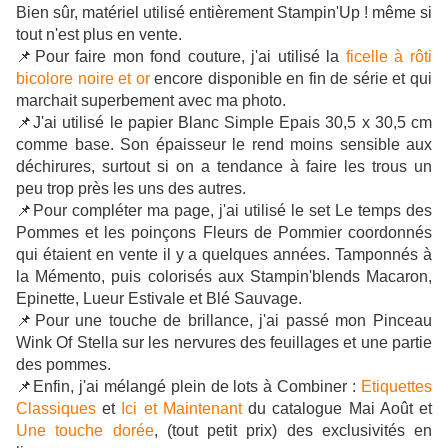
Bien sûr, matériel utilisé entièrement Stampin'Up ! même si
tout n'est plus en vente.
📌Pour faire mon fond couture, j'ai utilisé la
ficelle à rôti
bicolore noire et or
encore disponible en fin de série et qui
marchait superbement avec ma photo.
📌J'ai utilisé le papier Blanc Simple Epais 30,5 x 30,5 cm
comme base. Son épaisseur le rend moins sensible aux
déchirures, surtout si on a tendance à faire les trous un
peu trop près les uns des autres.
📌Pour compléter ma page, j'ai utilisé le set Le temps des
Pommes et les poinçons Fleurs de Pommier coordonnés
qui étaient en vente il y a quelques années. Tamponnés à
la Mémento, puis colorisés aux Stampin'blends Macaron,
Epinette, Lueur Estivale et Blé Sauvage.
📌Pour une touche de brillance, j'ai passé mon Pinceau
Wink Of Stella sur les nervures des feuillages et une partie
des pommes.
📌Enfin, j'ai mélangé plein de lots à Combiner :
Etiquettes
Classiques
et
Ici et Maintenant
du catalogue Mai Août et
Une touche dorée
, (tout petit prix) des exclusivités en