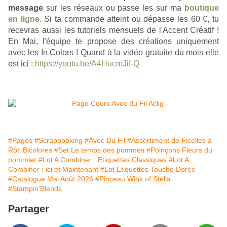
message
sur les réseaux
 ou passe les sur ma 
boutique
en ligne
. Si ta commande atteint ou dépasse les 60 €, tu 
recevras aussi les tutoriels mensuels de l'Accent Créatif ! 
En Mai, l'équipe te propose des créations uniquement 
avec les In Colors ! Quand à la vidéo gratuite du mois elle 
est ici : 
https://youtu.be/A4HucmJif-Q
#Pages
#Scrapbooking
#Avec Du Fil
#Assortiment de Ficelles à
Rôti Bicolores
#Set Le temps des pommes
#Poinçons Fleurs du
pommier
#Lot A Combiner : Etiquettes Classiques
#Lot A
Combiner : ici et Maintenant
#Lot Etiquettes Touche Dorée
#Catalogue Mai Août 2026
#Pinceau Wink of Stella
#Stampin'Blends
Partager