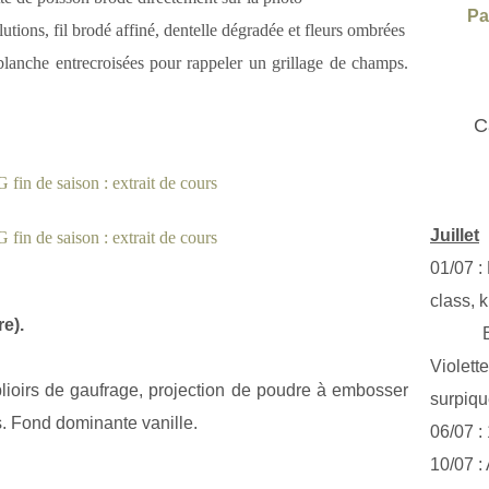
Pa
utions, fil brodé affiné, dentelle dégradée et fleurs ombrées
blanche entrecroisées pour rappeler un grillage de champs.
C
Juillet
01/07 :
class, k
e).
Exclus
Violett
ioirs de gaufrage, projection de poudre à embosser
surpiq
s. Fond dominante vanille.
06/07 :
10/07 :