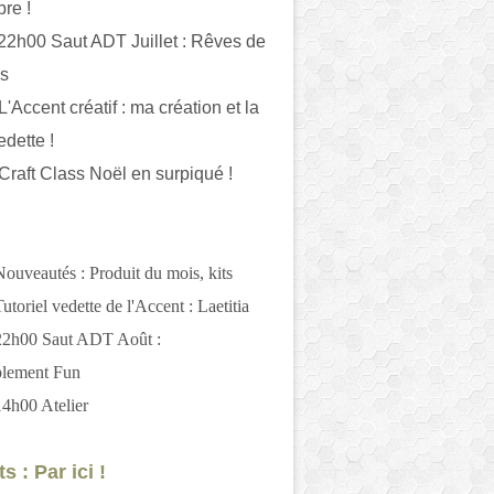
bre !
 22h00 Saut ADT Juillet : Rêves de
es
L'Accent créatif : ma création et la
edette !
 Craft Class Noël en surpiqué !
Nouveautés : Produit du mois, kits
utoriel vedette de l'Accent : Laetitia
 22h00 Saut ADT Août :
blement Fun
14h00 Atelier
s : Par ici !