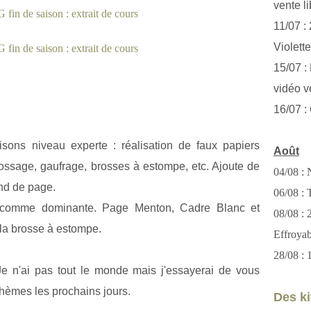
vente li
11/07 :
Violett
15/07 : 
vidéo v
16/07 :
ons niveau experte : réalisation de faux papiers
Août
sage, gaufrage, brosses à estompe, etc. Ajoute de
04/08 : 
ond de page.
06/08 : T
 comme dominante. Page Menton, Cadre Blanc et
08/08 :
la brosse à estompe.
Effroya
28/08 : 
 Je n'ai pas tout le monde mais j'essayerai de vous
thèmes les prochains jours.
Des kit