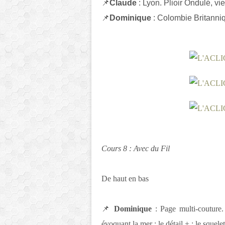
📌
Claude
: Lyon. Plioir Ondulé, vi
📌
Dominique
: Colombie Britanniqu
Cours 8 : Avec du Fil
De haut en bas
📌
Dominique
: Page multi-couture. 
évoquant la mer : le détail + : le squel