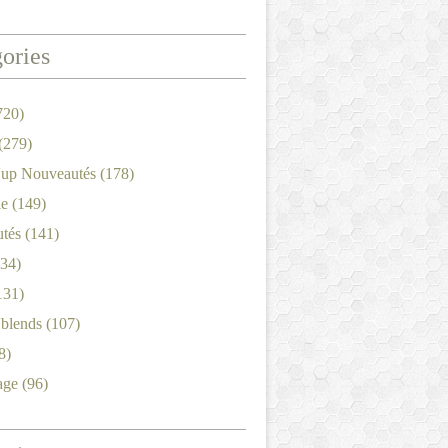
ories
720)
(279)
'up Nouveautés
(178)
le
(149)
tés
(141)
34)
131)
'blends
(107)
8)
age
(96)