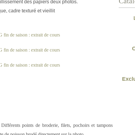
Catal
eillissement des papiers deux photos.
e, cadre texturé et vieillit
C
Exclu
Différents points de broderie, filets, pochoirs et tampons
ette de poisson brodé directement sur la photo