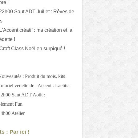
bre !
 22h00 Saut ADT Juillet : Rêves de
es
L'Accent créatif : ma création et la
edette !
 Craft Class Noël en surpiqué !
Nouveautés : Produit du mois, kits
utoriel vedette de l'Accent : Laetitia
 22h00 Saut ADT Août :
blement Fun
14h00 Atelier
s : Par ici !