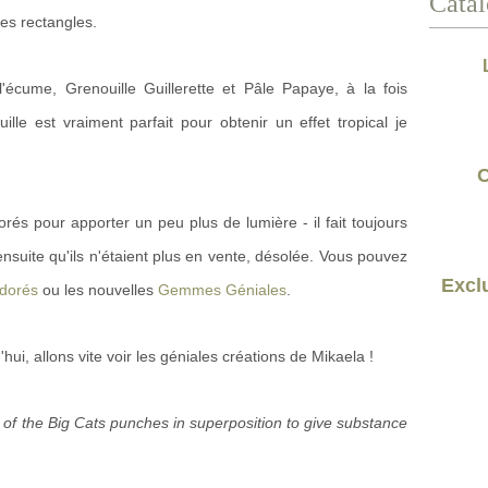
Catal
es rectangles.
écume, Grenouille Guillerette et Pâle Papaye, à la fois
lle est vraiment parfait pour obtenir un effet tropical je
C
 dorés pour apporter un peu plus de lumière - il fait toujours
ensuite qu'ils n'étaient plus en vente, désolée. Vous pouvez
Exclu
dorés
ou les nouvelles
Gemmes Géniales
.
'hui, allons vite voir les géniales créations de Mikaela !
s of the Big Cats punches in superposition to give substance