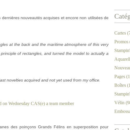
Catég
s dernières nouveautés acquises et encore non utilisées de
Cartes
(
Promos
ngles at the back and the maritime atmosphere of this very
Stampin
principle of rectangles, and turned the model to actually a
Aquarel
Nouveau
Pages
(1
last novelties acquired and not yet used from my office.
Boîtes
(
Stampin
Vélin
(9
Emboss
es lianes des poinçons Grands Félins en superposition pour