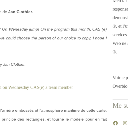
Merci. T
responsa
te de
Jan Clothier.
démonstr
®, et l’u
d On Wenesday jump! On the program this month, CAS (e)
services
e could choose the person of our choice to copy, I hope I
Web ne s
®.
y Jan Clothier.
Voir le p
Overblo
Me su
 l'arrière embossés et l'atmosphère maritime de cette carte,
le principe des rectangles, et tourné le modèle pour en fait