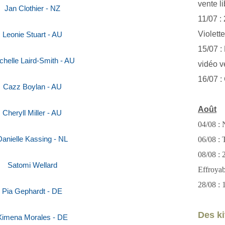
vente li
Jan Clothier - NZ
11/07 :
Violett
Leonie Stuart - AU
15/07 : 
helle Laird-Smith - AU
vidéo v
16/07 :
Cazz Boylan - AU
Août
Cheryll Miller - AU
04/08 : 
Danielle Kassing - NL
06/08 : T
08/08 :
Satomi Wellard
Effroya
28/08 : 
Pia Gephardt - DE
Des kit
Ximena Morales - DE