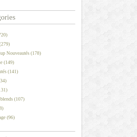
ories
720)
(279)
'up Nouveautés
(178)
le
(149)
tés
(141)
34)
131)
'blends
(107)
8)
age
(96)