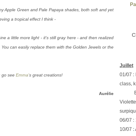
Pa
nny Apple Green and Pale Papaya shades, both soft and yet
eving a tropical effect I think -
C
e a little more light - it's still gray here - and then realized
y. You can easily replace them with the Golden Jewels or the
Juillet
01/07 :
's go see
Emma'
s great creations!
class, k
Exclus
Aurélie
Violett
surpiq
06/07 :
10/07 :