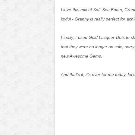
I love this mix of Soft Sea Foam, Gra
joyful - Granny is really perfect for achi
Finally, I used Gold Lacquer Dots to shin
that they were no longer on sale, sorr
new Awesome Gems.
And that's it, it's over for me today, let