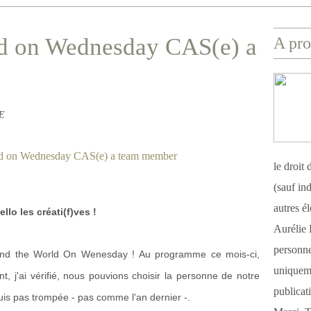
d on Wednesday CAS(e) a
A pro
RE
le droit
(sauf ind
autres é
ello les créati(f)ves !
Aurélie 
personnel
und the World On Wenesday ! Au programme ce mois-ci,
uniqueme
j'ai vérifié, nous pouvions choisir la personne de notre
publicat
suis pas trompée - pas comme l'an dernier -.