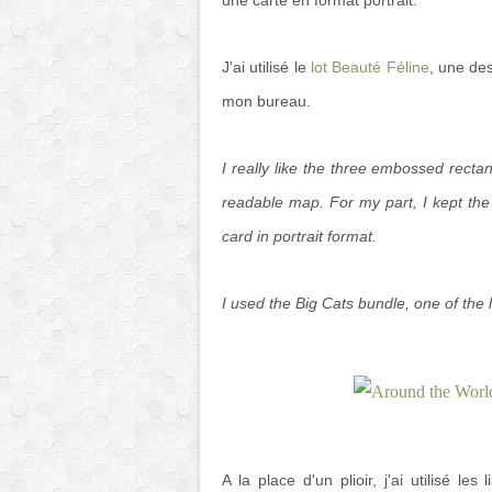
une carte en format portrait.
J'ai utilisé le
lot Beauté Féline
, une de
mon bureau.
I really like the three embossed recta
readable map. For my part, I kept the 
card in portrait format.
I used the Big Cats bundle, one of the 
A la place d'un plioir, j'ai utilisé l