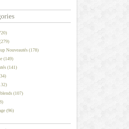
ories
720)
(279)
'up Nouveautés
(178)
le
(149)
tés
(141)
34)
132)
'blends
(107)
8)
age
(96)