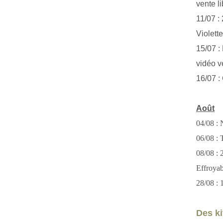
vente li
11/07 :
Violett
15/07 : 
vidéo v
16/07 :
Août
04/08 : 
06/08 : T
08/08 :
Effroya
28/08 : 
Des kit