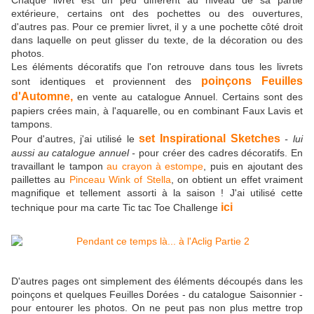
Chaque livret est un peu différent au niveau de sa partie
extérieure, certains ont des pochettes ou des ouvertures,
d'autres pas. Pour ce premier livret, il y a une pochette côté droit
dans laquelle on peut glisser du texte, de la décoration ou des
photos.
Les éléments décoratifs que l'on retrouve dans tous les livrets
poinçons Feuilles
sont identiques et proviennent des
d'Automne,
en vente au catalogue Annuel. Certains sont des
papiers crées main, à l'aquarelle, ou en combinant Faux Lavis et
tampons.
set Inspirational Sketches
Pour d'autres, j'ai utilisé le
- lui
aussi au catalogue annuel -
pour créer des cadres décoratifs. En
travaillant le tampon
au crayon à estompe
, puis en ajoutant des
paillettes au
Pinceau Wink of Stella
, on obtient un effet vraiment
magnifique et tellement assorti à la saison ! J'ai utilisé cette
ici
technique pour ma carte Tic tac Toe Challenge
D'autres pages ont simplement des éléments découpés dans les
poinçons et quelques Feuilles Dorées - du catalogue Saisonnier -
pour entourer les photos. On ne peut pas non plus mettre trop