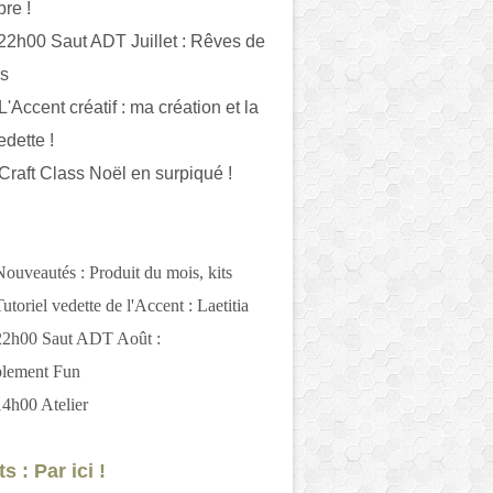
bre !
 22h00 Saut ADT Juillet : Rêves de
es
L'Accent créatif : ma création et la
edette !
 Craft Class Noël en surpiqué !
Nouveautés : Produit du mois, kits
utoriel vedette de l'Accent : Laetitia
 22h00 Saut ADT Août :
blement Fun
14h00 Atelier
s : Par ici !