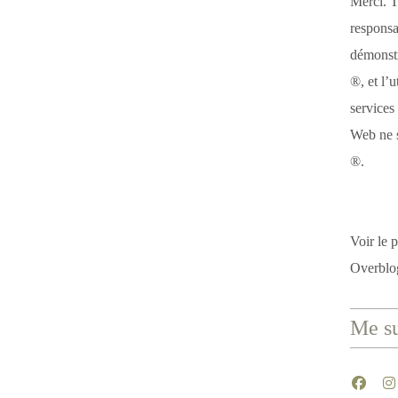
Merci. T
responsa
démonstr
®, et l’u
services
Web ne s
®.
Voir le p
Overblo
Me su