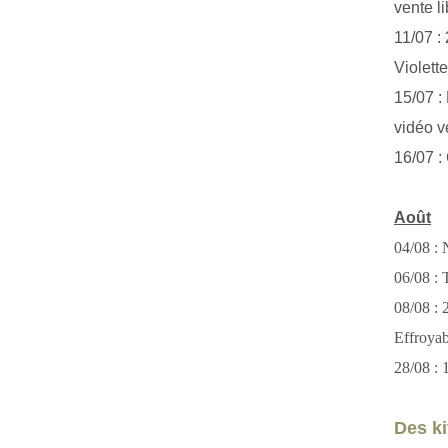
vente li
11/07 :
Violett
15/07 : 
vidéo v
16/07 :
Août
04/08 : 
06/08 : T
08/08 :
Effroya
28/08 : 
Des kit