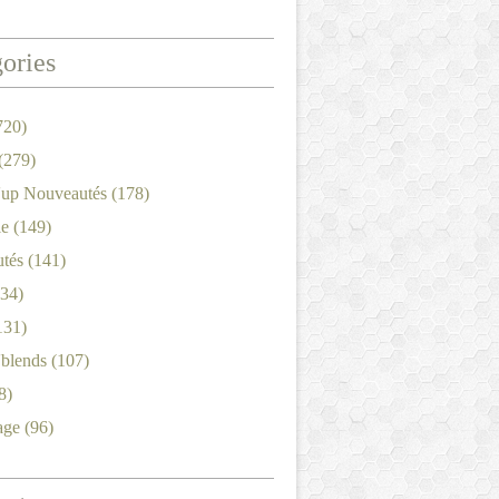
ories
720)
(279)
'up Nouveautés
(178)
le
(149)
tés
(141)
34)
131)
'blends
(107)
8)
age
(96)