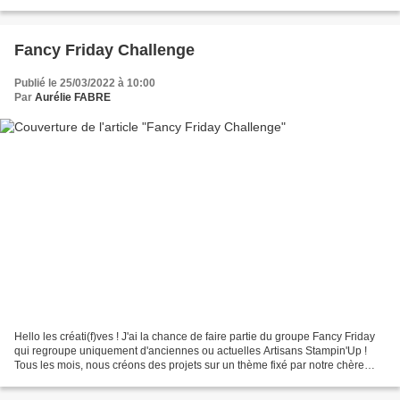
d'abord, parlons un peu Inspiration......
Fancy Friday Challenge
Publié le 25/03/2022 à 10:00
Par
Aurélie FABRE
Hello les créati(f)ves ! J'ai la chance de faire partie du groupe Fancy Friday
qui regroupe uniquement d'anciennes ou actuelles Artisans Stampin'Up !
Tous les mois, nous créons des projets sur un thème fixé par notre chère
Cindy Chuster. Chacun et chacune...