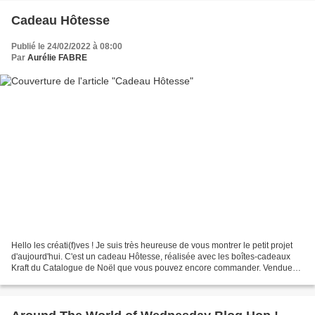
Cadeau Hôtesse
Publié le 24/02/2022 à 08:00
Par
Aurélie FABRE
Hello les créati(f)ves ! Je suis très heureuse de vous montrer le petit projet
d'aujourd'hui. C'est un cadeau Hôtesse, réalisée avec les boîtes-cadeaux
Kraft du Catalogue de Noël que vous pouvez encore commander. Vendues
par 10, ces boîtes sont idéales...