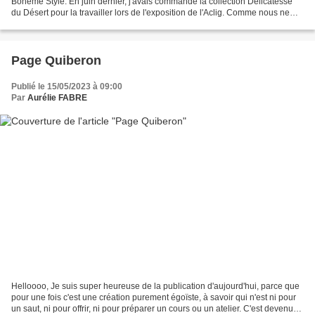
Bohème Style. En juin dernier, j'avais commandé la collection Délicatesse
du Désert pour la travailler lors de l'exposition de l'Aclig. Comme nous ne
l'avons pas utilisée, j'ai gardé...
Page Quiberon
Publié le 15/05/2023 à 09:00
Par
Aurélie FABRE
Helloooo, Je suis super heureuse de la publication d'aujourd'hui, parce que
pour une fois c'est une création purement égoïste, à savoir qui n'est ni pour
un saut, ni pour offrir, ni pour préparer un cours ou un atelier. C'est devenu