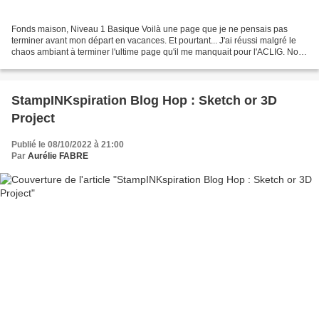
Fonds maison, Niveau 1 Basique Voilà une page que je ne pensais pas
terminer avant mon départ en vacances. Et pourtant... J'ai réussi malgré le
chaos ambiant à terminer l'ultime page qu'il me manquait pour l'ACLIG. Nous
avions fait deux cours sur le thème...
StampINKspiration Blog Hop : Sketch or 3D
Project
Publié le 08/10/2022 à 21:00
Par
Aurélie FABRE