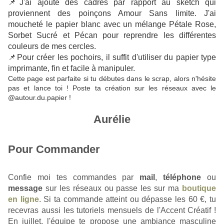
📌J'ai ajouté des cadres par rapport au sketch qui
proviennent des poinçons Amour Sans limite. J'ai
moucheté le papier blanc avec un mélange Pétale Rose,
Sorbet Sucré et Pécan pour reprendre les différentes
couleurs de mes cercles.
📌Pour créer les pochoirs, il suffit d'utiliser du papier type
imprimante, fin et facile à manipuler.
Cette page est parfaite si tu débutes dans le scrap, alors n'hésite
pas et lance toi ! Poste ta création sur les réseaux avec le
@autour.du.papier !
Aurélie
Pour Commander
Confie moi tes commandes par 
mail
,
téléphone
 ou 
message
sur les réseaux
 ou passe les sur ma 
boutique
en ligne
. Si ta commande atteint ou dépasse les 60 €, tu 
recevras aussi les tutoriels mensuels de l'Accent Créatif ! 
En juillet, l'équipe te propose une ambiance masculine 