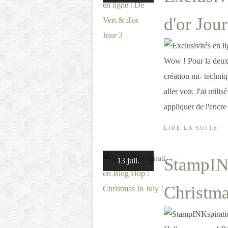
d'or Jour
Wow ! Pour la deuxiè
création mi- techniq
aller voir. J'ai uti
appliquer de l'encre 
LIRE LA SUITE
StampIN
13 juil.
Christma