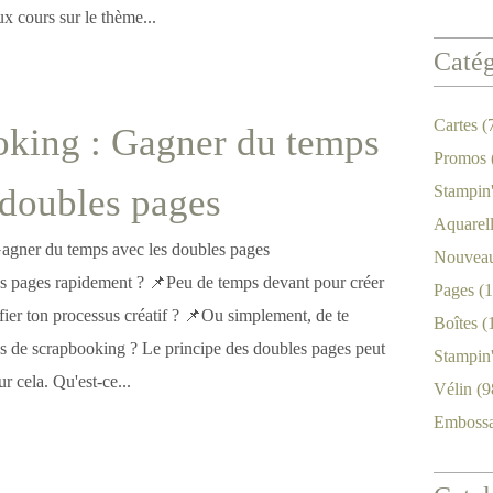
x cours sur le thème...
Catég
Cartes
(
king : Gagner du temps
Promos
 doubles pages
Stampin
Aquarel
Nouveau
s pages rapidement ? 📌Peu de temps devant pour créer
Pages
(1
fier ton processus créatif ? 📌Ou simplement, de te
Boîtes
(
es de scrapbooking ? Le principe des doubles pages peut
Stampin
r cela. Qu'est-ce...
Vélin
(9
Emboss