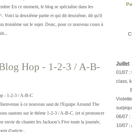
Pa
mbre En ce moment, le blog se spécialise dans les
^^. Voici la deuxième partie et qui dit deuxième, dit qu'il
un troisième sur le sujet. Donc, pour ce nouveau cours à
it...
C
og Hop - 1-2-3 / A-B-
Juillet
01/07 :
class, k
Exclus
Violett
ienvenue à ce nouveau saut de l'Equipe Around The
surpiq
nous sautons sur le thème 1-2-3 / A-B-C. (et si prononcer
06/07 :
ne envie de chanter les Jackson’s Five toute la journée,
10/07 :
nt d'article...