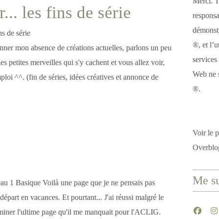
Merci. T
.. les fins de série
responsa
démonstr
®, et l’u
nner mon absence de créations actuelles, parlons un peu
services
des petites merveilles qui s'y cachent et vous allez voir,
Web ne s
 emploi ^^. (fin de séries, idées créatives et annonce de
®.
Voir le p
Overblo
Me su
u 1 Basique Voilà une page que je ne pensais pas
épart en vacances. Et pourtant... J'ai réussi malgré le
miner l'ultime page qu'il me manquait pour l'ACLIG.