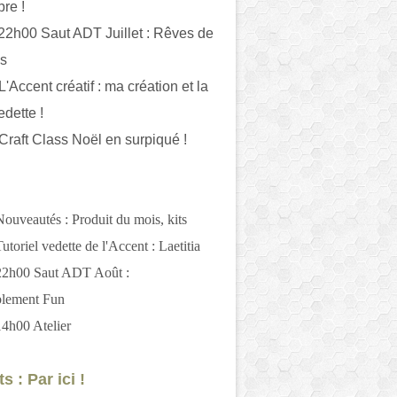
bre !
 22h00 Saut ADT Juillet : Rêves de
es
L'Accent créatif : ma création et la
edette !
 Craft Class Noël en surpiqué !
Nouveautés : Produit du mois, kits
utoriel vedette de l'Accent : Laetitia
 22h00 Saut ADT Août :
blement Fun
14h00 Atelier
s : Par ici !