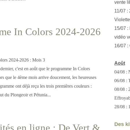
vente li
11/07 :
Violett
15/07 : 
me In Colors 2024-2026
vidéo v
16/07 :
Août
rnier, c'est en août que le programme In Colors
04/08 : 
lors que le 4ème mois arrive doucement, les heureuses
06/08 : T
gramme ont déjà reçu les trois premières couleurs :
08/08 :
t du Plongeoir et Pétunia...
Effroya
28/08 : 
Des kit
ités en ligne : De Vert &