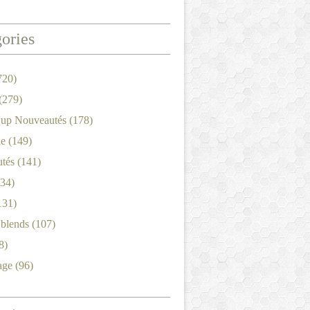
ories
720)
(279)
'up Nouveautés
(178)
le
(149)
tés
(141)
34)
131)
'blends
(107)
8)
age
(96)