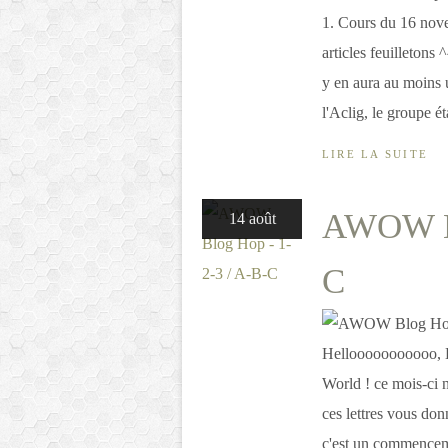
1. Cours du 16 nove
articles feuilletons 
y en aura au moins 
l'Aclig, le groupe éta
LIRE LA SUITE
AWOW Bl
14 août
C
Hellooooooooooo, B
World ! ce mois-ci 
ces lettres vous don
c'est un commenceme