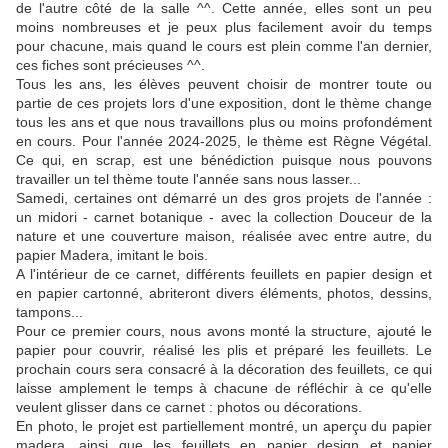
de l'autre côté de la salle ^^. Cette année, elles sont un peu
moins nombreuses et je peux plus facilement avoir du temps
pour chacune, mais quand le cours est plein comme l'an dernier,
ces fiches sont précieuses ^^.
Tous les ans, les élèves peuvent choisir de montrer toute ou
partie de ces projets lors d'une exposition, dont le thème change
tous les ans et que nous travaillons plus ou moins profondément
en cours. Pour l'année 2024-2025, le thème est Règne Végétal.
Ce qui, en scrap, est une bénédiction puisque nous pouvons
travailler un tel thème toute l'année sans nous lasser...
Samedi, certaines ont démarré un des gros projets de l'année :
un midori - carnet botanique - avec la collection Douceur de la
nature et une couverture maison, réalisée avec entre autre, du
papier Madera, imitant le bois.
A l'intérieur de ce carnet, différents feuillets en papier design et
en papier cartonné, abriteront divers éléments, photos, dessins,
tampons...
Pour ce premier cours, nous avons monté la structure, ajouté le
papier pour couvrir, réalisé les plis et préparé les feuillets. Le
prochain cours sera consacré à la décoration des feuillets, ce qui
laisse amplement le temps à chacune de réfléchir à ce qu'elle
veulent glisser dans ce carnet : photos ou décorations.
En photo, le projet est partiellement montré, un aperçu du papier
madera, ainsi que les feuillets en papier design et papier