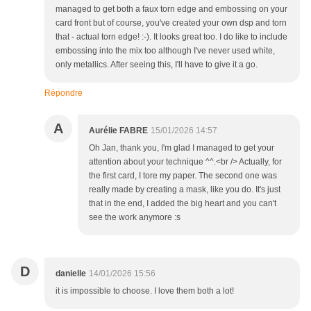
managed to get both a faux torn edge and embossing on your
card front but of course, you've created your own dsp and torn
that - actual torn edge! :-). It looks great too. I do like to include
embossing into the mix too although I've never used white,
only metallics. After seeing this, I'll have to give it a go.
Répondre
A
Aurélie FABRE
15/01/2026 14:57
Oh Jan, thank you, I'm glad I managed to get your
attention about your technique ^^.<br /> Actually, for
the first card, I tore my paper. The second one was
really made by creating a mask, like you do. It's just
that in the end, I added the big heart and you can't
see the work anymore :s
D
danielle
14/01/2026 15:56
it is impossible to choose. I love them both a lot!