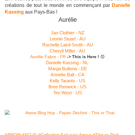
créations de tout le monde en commençant par
Danielle
Kassing
aux Pays-Bas !
Aurélie
Jan Clothier - NZ
Leonie Stuart - AU
Rochelle Laird-Smith - AU
Cheryll Miller - AU
Aurélie Fabre - FR
-> This is Here !
😍
Danielle Kassing - NL
Marga Bultena - DE
Annette Ball - CA
Kelly Taranto - US
Bree Renwick - US
Teri West - US
#AWOW
#ACLIG
#Collection Fait avec Amour
#This or That