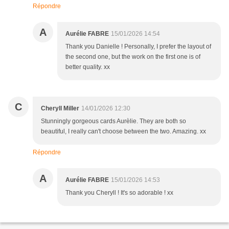
Répondre
A
Aurélie FABRE
15/01/2026 14:54
Thank you Danielle ! Personally, I prefer the layout of
the second one, but the work on the first one is of
better quality. xx
C
Cheryll Miller
14/01/2026 12:30
Stunningly gorgeous cards Aurèlie. They are both so
beautiful, I really can't choose between the two. Amazing. xx
Répondre
A
Aurélie FABRE
15/01/2026 14:53
Thank you Cheryll ! It's so adorable ! xx