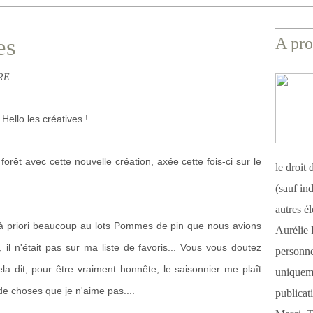
es
A pro
BRE
Hello les créatives !
êt avec cette nouvelle création, axée cette fois-ci sur le
le droit
(sauf ind
autres é
à priori beaucoup au lots Pommes de pin que nous avions
Aurélie 
il n'était pas sur ma liste de favoris... Vous vous doutez
personnel
la dit, pour être vraiment honnête, le saisonnier me plaît
uniqueme
 de choses que je n'aime pas....
publicat