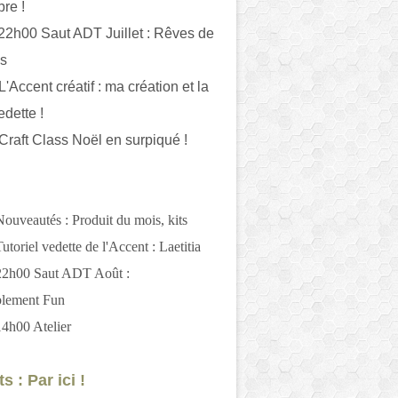
bre !
 22h00 Saut ADT Juillet : Rêves de
es
L'Accent créatif : ma création et la
edette !
 Craft Class Noël en surpiqué !
Nouveautés : Produit du mois, kits
utoriel vedette de l'Accent : Laetitia
 22h00 Saut ADT Août :
blement Fun
14h00 Atelier
s : Par ici !