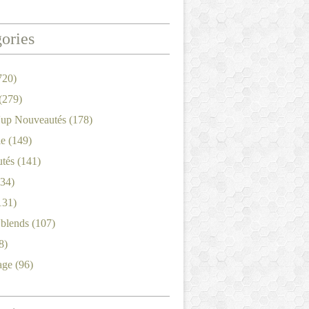
ories
720)
(279)
'up Nouveautés
(178)
le
(149)
tés
(141)
34)
131)
'blends
(107)
8)
age
(96)