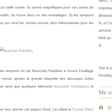
Merci. T
urs taille variée. Ils seront magnifiques pour vos cartes de
responsa
ratifs, du home déco ou des emballages. Et les tampons
démonstr
e qui rend les choses encore plus intéressantes pour les
®, et l’u
services
Web ne s
®.
Voir le p
 les tampons du set Branches Paisibles à l'encre Feuillage
Overblo
 venue ajouter la grande étiquette des découpes Jolies
live ainsi que quelques éléments
décoratifs métalliques
et
Me su
 leur donner cet aspect Givré, j'ai utilisé le
Crystal Effect