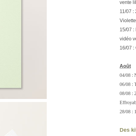
vente li
11/07 :
Violett
15/07 : 
vidéo v
16/07 :
Août
04/08 : 
06/08 : T
08/08 :
Effroya
28/08 : 
Des kit