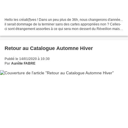
Hello les créati(f)ves ! Dans un peu plus de 36h, nous changerons d'année...
il serait dommage de la terminer sans des cartes appropriées non ? Celles-
ci sont étrangement assorties à ce qui sera mon dessert du Réveillon mais
lequel a inspiré l'autre,...
Retour au Catalogue Automne Hiver
Publié le 14/01/2020 à 10:30
Par
Aurélie FABRE