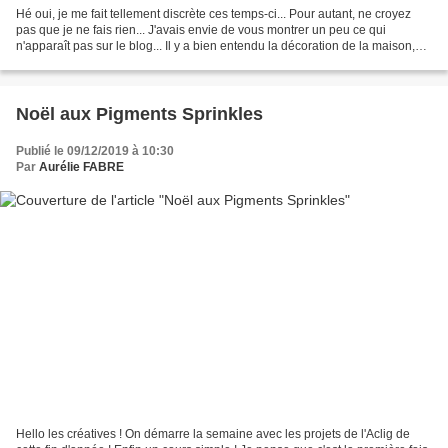
Hé oui, je me fait tellement discrète ces temps-ci... Pour autant, ne croyez
pas que je ne fais rien... J'avais envie de vous montrer un peu ce qui
n'apparaît pas sur le blog... Il y a bien entendu la décoration de la maison,
l'achat des cadeaux et tout...
Noël aux Pigments Sprinkles
Publié le 09/12/2019 à 10:30
Par
Aurélie FABRE
Hello les créatives ! On démarre la semaine avec les projets de l'Aclig de