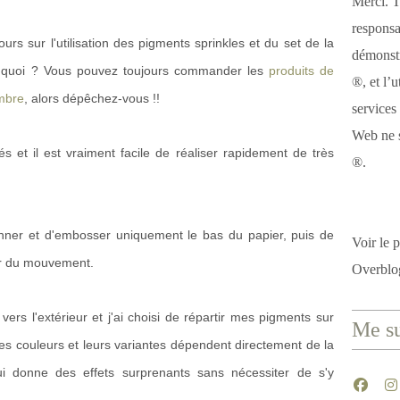
Merci. T
responsa
urs sur l'utilisation des pigments sprinkles et du set de la
démonstr
ez quoi ? Vous pouvez toujours commander les
produits de
®, et l’u
mbre
, alors dépêchez-vous !!
services
Web ne s
s et il est vraiment facile de réaliser rapidement de très
®.
ponner et d'embosser uniquement le bas du papier, puis de
Voir le p
éer du mouvement.
Overblo
 vers l'extérieur et j'ai choisi de répartir mes pigments sur
Me su
Les couleurs et leurs variantes dépendent directement de la
 donne des effets surprenants sans nécessiter de s'y