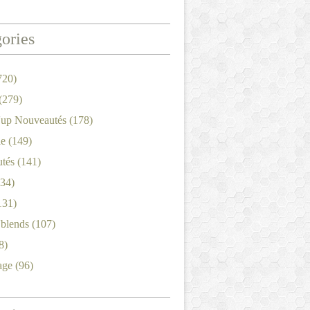
ories
720)
(279)
'up Nouveautés
(178)
le
(149)
tés
(141)
34)
131)
'blends
(107)
8)
age
(96)