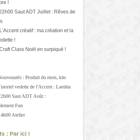
bre !
 22h00 Saut ADT Juillet : Rêves de
es
L'Accent créatif : ma création et la
edette !
 Craft Class Noël en surpiqué !
Nouveautés : Produit du mois, kits
utoriel vedette de l'Accent : Laetitia
 22h00 Saut ADT Août :
blement Fun
14h00 Atelier
s : Par ici !