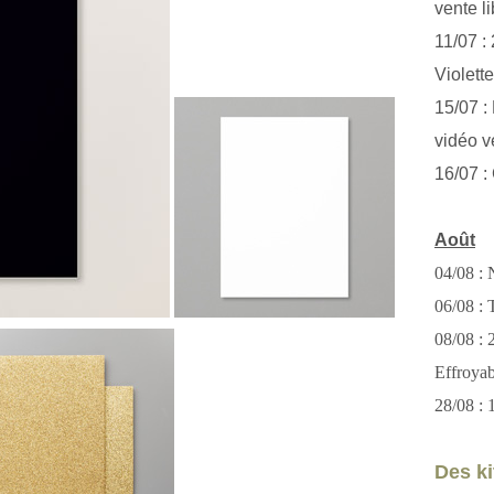
vente li
11/07 :
Violett
15/07 : 
vidéo v
16/07 :
Août
04/08 : 
06/08 : T
08/08 :
Effroya
28/08 : 
Des kit