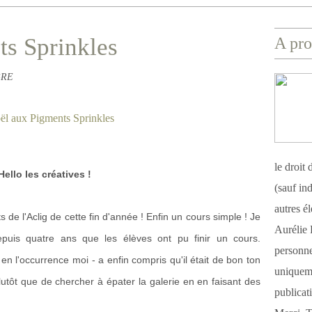
s Sprinkles
A pro
BRE
le droit
Hello les créatives !
(sauf ind
autres é
de l'Aclig de cette fin d'année ! Enfin un cours simple ! Je
Aurélie 
epuis quatre ans que les élèves ont pu finir un cours.
personnel
en l'occurrence moi - a enfin compris qu'il était de bon ton
uniqueme
plutôt que de chercher à épater la galerie en en faisant des
publicat