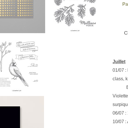
Pa
C
Juillet
01/07 :
class, k
Exclus
Violett
surpiq
06/07 :
10/07 :