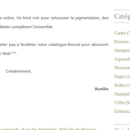
Catég
ès sobre. Un fond noir pour rehausser la pigmentation, des
lletés complètent l'ensemble.
Cartes
(
Promos
ésiter pas à feuilleter votre catalogue Annuel pour découvrir
Stampin
e Noël ^^.
Aquarel
Nouveau
Créativement,
Pages
(1
Boîtes
(
Aurélie
Stampin
Vélin
(9
Emboss