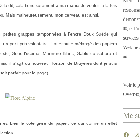
Merci. T
ela dit, cela tiens sûrement à ma manie de vouloir à la fois
responsa
tos. Mais malheureusement, mon cerveau est ainsi.
démonstr
®, et l’u
es petites grappes tamponnées à l'encre Doux Suède qui
services
st un parti pris volontaire. J'ai ensuite mélangé des papiers
Web ne s
texte, Sous l'écume, Murmure Blanc, Sable du sahara et
®.
ia, il s'agit du nouveau Horizon de Bruyères dont je suis
ait parfait pour la page)
Voir le p
Overblo
Me su
errez bien le côté givré du papier, ce qui donne un effet
lection.