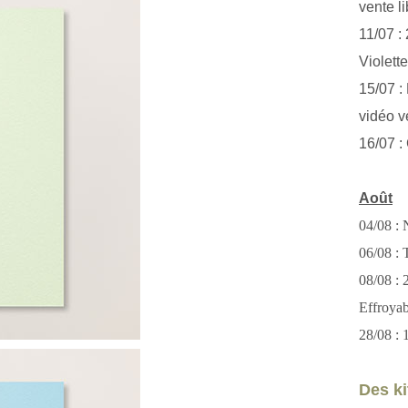
vente li
11/07 :
Violett
15/07 : 
vidéo v
16/07 :
Août
04/08 : 
06/08 : T
08/08 :
Effroya
28/08 : 
Des kit