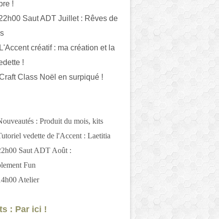
bre !
 22h00 Saut ADT Juillet : Rêves de
es
L'Accent créatif : ma création et la
edette !
 Craft Class Noël en surpiqué !
Nouveautés : Produit du mois, kits
utoriel vedette de l'Accent : Laetitia
 22h00 Saut ADT Août :
blement Fun
14h00 Atelier
s : Par ici !