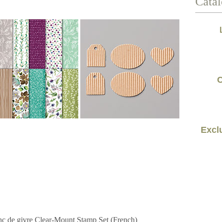
Catal
C
Exclu