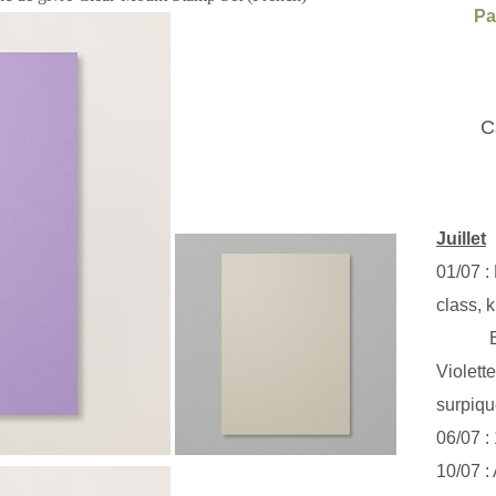
Pa
C
Juillet
01/07 :
class, k
Exclus
Violett
surpiq
06/07 :
10/07 :