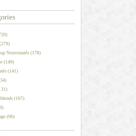
ories
720)
(279)
'up Nouveautés
(178)
le
(149)
tés
(141)
34)
131)
'blends
(107)
8)
age
(96)