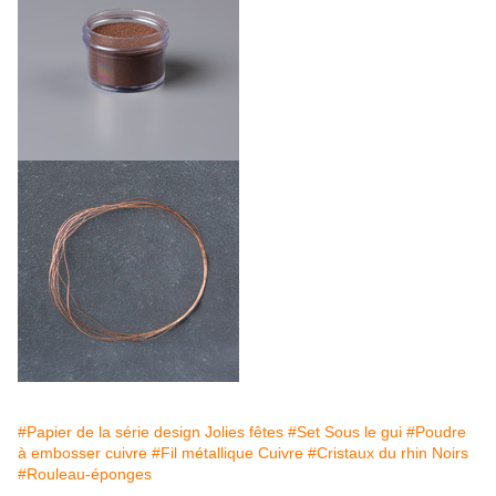
#Papier de la série design Jolies fêtes
#Set Sous le gui
#Poudre
à embosser cuivre
#Fil métallique Cuivre
#Cristaux du rhin Noirs
#Rouleau-éponges