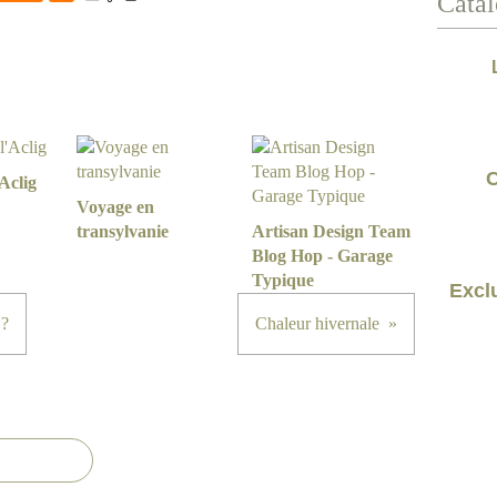
Catal
C
Aclig
Voyage en
transylvanie
Artisan Design Team
Blog Hop - Garage
Typique
Exclu
 ?
Chaleur hivernale