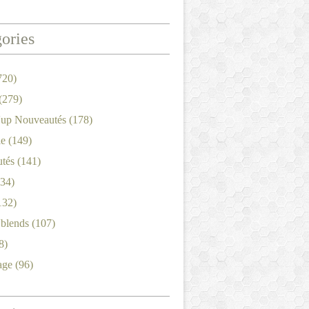
ories
720)
(279)
'up Nouveautés
(178)
le
(149)
tés
(141)
34)
132)
'blends
(107)
8)
age
(96)