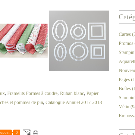
Catég
Cartes
(
Promos
Stampin
Aquarel
Nouveau
Pages
(1
Boîtes
(
eux
,
Framelits Formes à coudre
,
Ruban blanc
,
Papier
Stampin
nches et pommes de pin
,
Catalogue Annuel 2017-2018
Vélin
(9
Emboss
epost
0