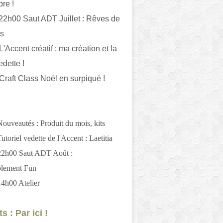
bre !
 22h00 Saut ADT Juillet : Rêves de
es
L'Accent créatif : ma création et la
edette !
 Craft Class Noël en surpiqué !
Nouveautés : Produit du mois, kits
utoriel vedette de l'Accent : Laetitia
 22h00 Saut ADT Août :
blement Fun
14h00 Atelier
s : Par ici !