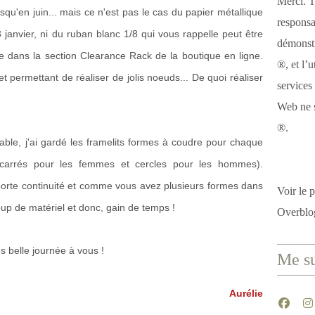
Merci. T
usqu'en juin... mais ce n'est pas le cas du papier métallique
responsa
janvier, ni du ruban blanc 1/8 qui vous rappelle peut être
démonstr
le dans la section Clearance Rack de la boutique en ligne.
®, et l’u
et permettant de réaliser de jolis noeuds... De quoi réaliser
services
Web ne s
®.
ble, j'ai gardé les framelits formes à coudre pour chaque
s, carrés pour les femmes et cercles pour les hommes).
pporte continuité et comme vous avez plusieurs formes dans
Voir le p
up de matériel et donc, gain de temps !
Overblo
s belle journée à vous !
Me su
Aurélie