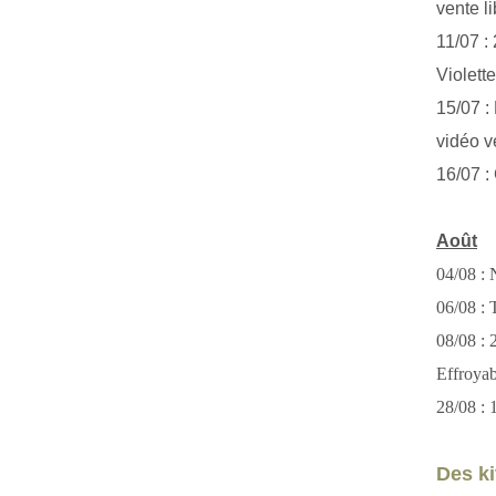
vente li
11/07 :
Violett
15/07 : 
vidéo v
16/07 :
Août
04/08 : 
06/08 : T
08/08 :
Effroya
28/08 : 
Des kit